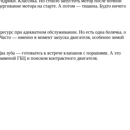
гидрики. Классика. Но стоило запустить мотор после ночной
дергивание мотора на старте. А потом — тишина. Будто ничего
есурс при адекватном обслуживании. Но есть одна болячка, о
 Часто — именно в момент запуска двигателя, особенно зимой
Два зуба — готовьтесь к встрече клапанов с поршнями. А это
заменой ГБЦ и поиском контрактного двигателя.