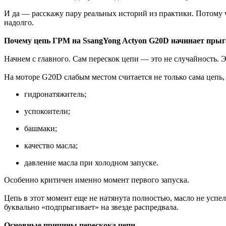
И да — расскажу пару реальных историй из практики. Потому ч
надолго.
Почему цепь ГРМ на SsangYong Actyon G20D начинает прыг
Начнем с главного. Сам перескок цепи — это не случайность. 
На моторе G20D слабым местом считается не только сама цепь, 
гидронатяжитель;
успокоители;
башмаки;
качество масла;
давление масла при холодном запуске.
Особенно критичен именно момент первого запуска.
Цепь в этот момент еще не натянута полностью, масло не успе
буквально «подпрыгивает» на звезде распредвала.
Основные причины перескока цепи