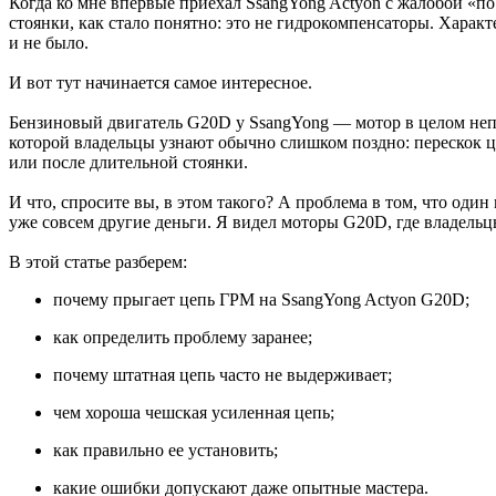
Когда ко мне впервые приехал SsangYong Actyon с жалобой «по
стоянки, как стало понятно: это не гидрокомпенсаторы. Харак
и не было.
И вот тут начинается самое интересное.
Бензиновый двигатель G20D у SsangYong — мотор в целом неп
которой владельцы узнают обычно слишком поздно: перескок це
или после длительной стоянки.
И что, спросите вы, в этом такого? А проблема в том, что один
уже совсем другие деньги. Я видел моторы G20D, где владель
В этой статье разберем:
почему прыгает цепь ГРМ на SsangYong Actyon G20D;
как определить проблему заранее;
почему штатная цепь часто не выдерживает;
чем хороша чешская усиленная цепь;
как правильно ее установить;
какие ошибки допускают даже опытные мастера.