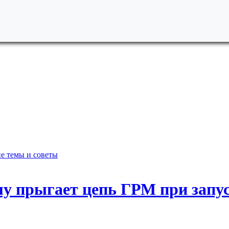
е темы и советы
у прыгает цепь ГРМ при запус