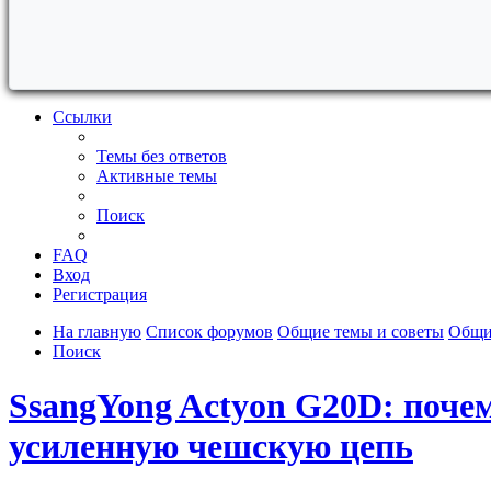
Ссылки
Темы без ответов
Активные темы
Поиск
FAQ
Вход
Регистрация
На главную
Список форумов
Общие темы и советы
Общи
Поиск
SsangYong Actyon G20D: почем
усиленную чешскую цепь