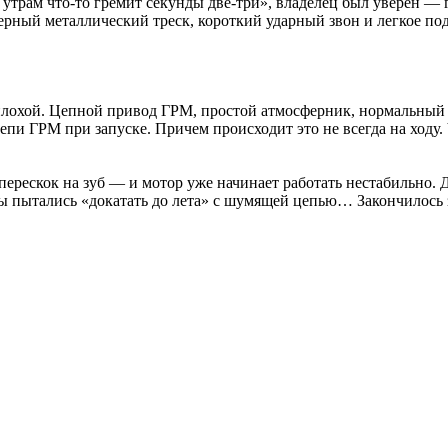
 утрам что-то гремит секунды две-три», владелец был уверен — 
терный металлический треск, короткий ударный звон и легкое по
лохой. Цепной привод ГРМ, простой атмосферник, нормальный р
пи ГРМ при запуске. Причем происходит это не всегда на ходу.
 перескок на зуб — и мотор уже начинает работать нестабильно. 
цы пытались «докатать до лета» с шумящей цепью… Закончилось 