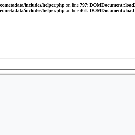
eometadata/includes/helper.php
on line
797
:
DOMDocument::loadXML(
eometadata/includes/helper.php
on line
461
:
DOMDocument::loadXML(