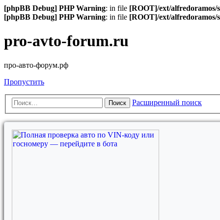
[phpBB Debug] PHP Warning
: in file
[ROOT]/ext/alfredoramos/s
[phpBB Debug] PHP Warning
: in file
[ROOT]/ext/alfredoramos/s
pro-avto-forum.ru
про-авто-форум.рф
Пропустить
Расширенный поиск
Поиск