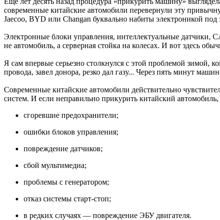
Еще лет десять назад процедура «прикурить машину» выглядел
современные китайские автомобили перевернули эту привычную 
Jaecoo, BYD или Changan буквально набиты электроникой под з
Электронные блоки управления, интеллектуальные датчики, CA
не автомобиль, а серверная стойка на колесах. И вот здесь об
Я сам впервые серьезно столкнулся с этой проблемой зимой, к
провода, завел донора, резко дал газу... Через пять минут ма
Современные китайские автомобили действительно чувствител
систем. И если неправильно прикурить китайский автомобиль,
сгоревшие предохранители;
ошибки блоков управления;
повреждение датчиков;
сбой мультимедиа;
проблемы с генератором;
отказ системы старт-стоп;
в редких случаях — повреждение ЭБУ двигателя.