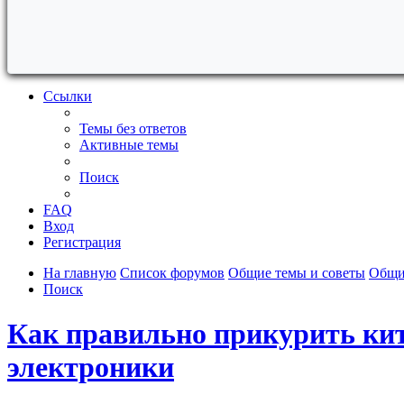
Ссылки
Темы без ответов
Активные темы
Поиск
FAQ
Вход
Регистрация
На главную
Список форумов
Общие темы и советы
Общи
Поиск
Как правильно прикурить кит
электроники