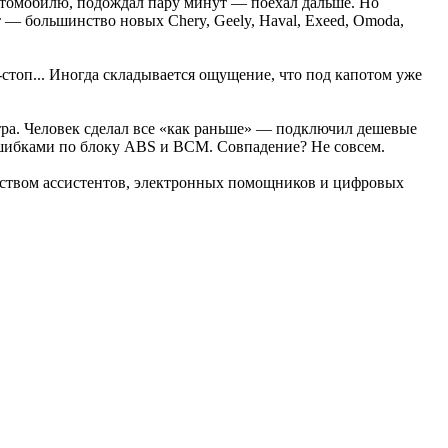
автомобилю, подождал пару минут — поехал дальше. Но
 — большинство новых Chery, Geely, Haval, Exeed, Omoda,
стоп... Иногда складывается ощущение, что под капотом уже
нтра. Человек сделал все «как раньше» — подключил дешевые
с ошибками по блоку ABS и BCM. Совпадение? Не совсем.
еством ассистентов, электронных помощников и цифровых