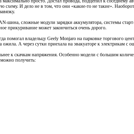
а максимально просто. Достал провода, подцепил к соседнему 
схему. И дело не в том, что они «какие-то не такие». Наоборот
авязку.
N-шина, сложные модули зарядки аккумулятора, системы старт-
ычное прикуривание может закончиться очень дорого.
огда помогал владельцу Geely Monjaro на парковке торгового це
шина ожила. А через сутки приехала на эвакуаторе к электрикам 
ьнее к скачкам напряжения. Особенно модели с большим колич
 можно получить: