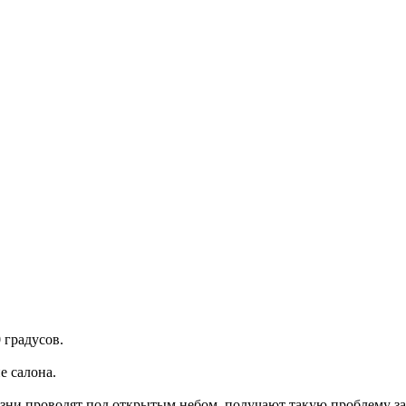
 градусов.
е салона.
изни проводят под открытым небом, получают такую проблему з