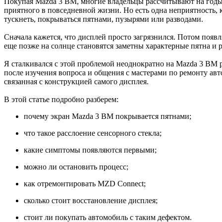
Покупая Mazda 3 BM, многие владельцы рассчитывают на годы
приятного в повседневной жизни. Но есть одна неприятность,
тускнеть, покрываться пятнами, пузырями или разводами.
Сначала кажется, что дисплей просто загрязнился. Потом появл
еще позже на солнце становятся заметны характерные пятна и 
Я сталкивался с этой проблемой неоднократно на Mazda 3 BM
после изучения вопроса и общения с мастерами по ремонту ав
связанная с конструкцией самого дисплея.
В этой статье подробно разберем:
почему экран Mazda 3 BM покрывается пятнами;
что такое расслоение сенсорного стекла;
какие симптомы появляются первыми;
можно ли остановить процесс;
как отремонтировать MZD Connect;
сколько стоит восстановление дисплея;
стоит ли покупать автомобиль с таким дефектом.