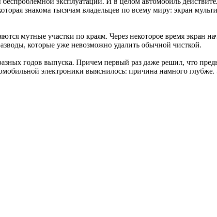
 беспроблемной эксплуатации. И в целом автомобиль действите
 которая знакома тысячам владельцев по всему миру: экран мул
яются мутные участки по краям. Через некоторое время экран на
разводы, которые уже невозможно удалить обычной чисткой.
 разных годов выпуска. Причем первый раз даже решил, что пр
томобильной электроники выяснилось: причина намного глубже.