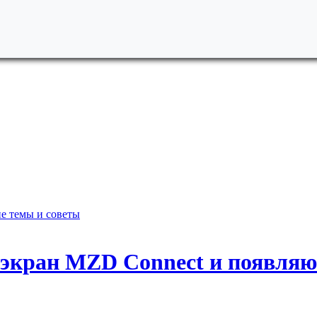
е темы и советы
 экран MZD Connect и появля