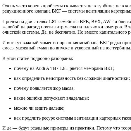
Очень часто корень проблемы скрывается не в турбине, не в к
редукционного клапана ВКГ — системы вентиляции картерных
Причем на двигателях 1.8T семейства BFB, BEX, AWT и близки
жалобой на расход почти литр масла на тысячу километров. Вл
очисткой системы. Да, не бесплатно. Но вместо капитального 
И вот тут важный момент: порванная мембрана ВКГ редко прих
смесь, масляный туман во впуске и ускоренный износ турбины
В этой статье подробно разобраны:
почему на Audi A4 B7 1.8T рвется мембрана ВКГ;
как определить неисправность без сложной диагностики;
почему появляется жор масла;
какие ошибки допускают владельцы;
можно ли ездить дальше;
как продлить ресурс системы вентиляции картерных газо
И да — будут реальные примеры из практики. Потому что теори