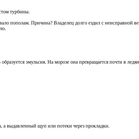
стом турбины.
вало пополам. Причина? Владелец долго ездил с неисправной ве
ло.
образуется эмульсия. На морозе она превращается почти в ледя
а, а выдавленный щуп или потеки через прокладки.