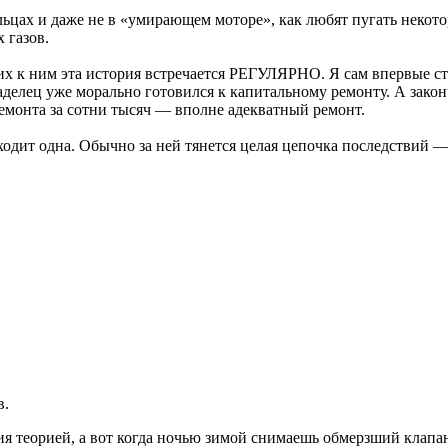
ольцах и даже не в «умирающем моторе», как любят пугать неко
 газов.
х к ним эта история встречается РЕГУЛЯРНО. Я сам впервые сто
аделец уже морально готовился к капитальному ремонту. А закон
ремонта за сотни тысяч — вполне адекватный ремонт.
одит одна. Обычно за ней тянется целая цепочка последствий — 
.
в.
я теорией, а вот когда ночью зимой снимаешь обмерзший клапан 