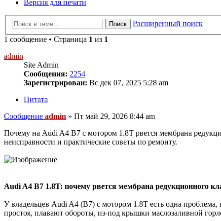
Версия для печати
Расширенный поиск
Поиск
1 сообщение • Страница
1
из
1
admin
Site Admin
Сообщения:
2254
Зарегистрирован:
Вс дек 07, 2025 5:28 am
Цитата
Сообщение
admin
»
Пт май 29, 2026 8:44 am
Почему на Audi A4 B7 с мотором 1.8T рвется мембрана редукци
неисправности и практические советы по ремонту.
Audi A4 B7 1.8T: почему рвется мембрана редукционного кл
У владельцев Audi A4 (B7) с мотором 1.8T есть одна проблема
простоя, плавают обороты, из-под крышки маслозаливной горло