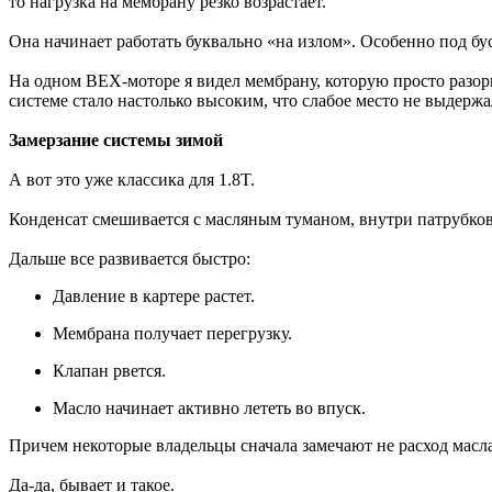
то нагрузка на мембрану резко возрастает.
Она начинает работать буквально «на излом». Особенно под бу
На одном BEX-моторе я видел мембрану, которую просто разор
системе стало настолько высоким, что слабое место не выдержа
Замерзание системы зимой
А вот это уже классика для 1.8T.
Конденсат смешивается с масляным туманом, внутри патрубков 
Дальше все развивается быстро:
Давление в картере растет.
Мембрана получает перегрузку.
Клапан рвется.
Масло начинает активно лететь во впуск.
Причем некоторые владельцы сначала замечают не расход масл
Да-да, бывает и такое.