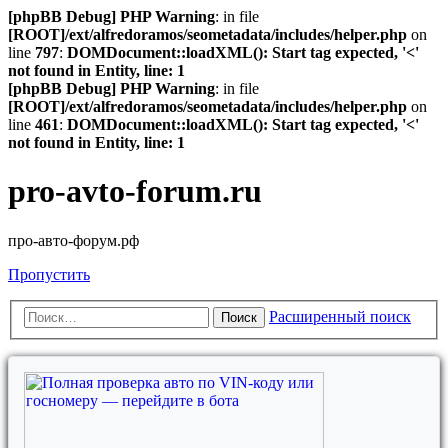
[phpBB Debug] PHP Warning
: in file
[ROOT]/ext/alfredoramos/seometadata/includes/helper.php
on
line
797
:
DOMDocument::loadXML(): Start tag expected, '<'
not found in Entity, line: 1
[phpBB Debug] PHP Warning
: in file
[ROOT]/ext/alfredoramos/seometadata/includes/helper.php
on
line
461
:
DOMDocument::loadXML(): Start tag expected, '<'
not found in Entity, line: 1
pro-avto-forum.ru
про-авто-форум.рф
Пропустить
Расширенный поиск
Поиск