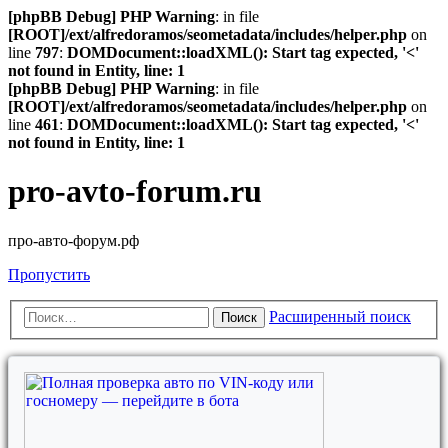
[phpBB Debug] PHP Warning
: in file
[ROOT]/ext/alfredoramos/seometadata/includes/helper.php
on
line
797
:
DOMDocument::loadXML(): Start tag expected, '<'
not found in Entity, line: 1
[phpBB Debug] PHP Warning
: in file
[ROOT]/ext/alfredoramos/seometadata/includes/helper.php
on
line
461
:
DOMDocument::loadXML(): Start tag expected, '<'
not found in Entity, line: 1
pro-avto-forum.ru
про-авто-форум.рф
Пропустить
Расширенный поиск
Поиск