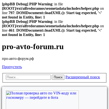
[phpBB Debug] PHP Warning
: in file
[ROOT]/ext/alfredoramos/seometadata/includes/helper.php
on
line
797
:
DOMDocument::loadXML(): Start tag expected, '<'
not found in Entity, line: 1
[phpBB Debug] PHP Warning
: in file
[ROOT]/ext/alfredoramos/seometadata/includes/helper.php
on
line
461
:
DOMDocument::loadXML(): Start tag expected, '<'
not found in Entity, line: 1
pro-avto-forum.ru
про-авто-форум.рф
Пропустить
Расширенный поиск
Поиск