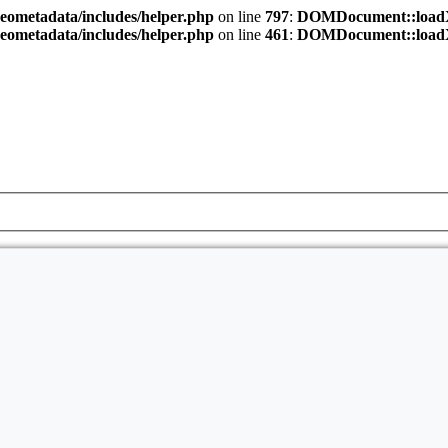
eometadata/includes/helper.php
on line
797
:
DOMDocument::loadXML(
eometadata/includes/helper.php
on line
461
:
DOMDocument::loadXML(