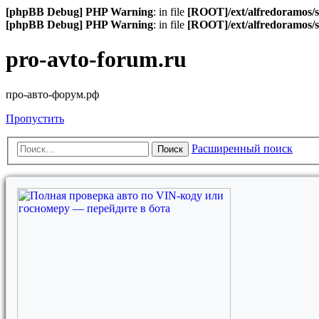
[phpBB Debug] PHP Warning
: in file
[ROOT]/ext/alfredoramos/s
[phpBB Debug] PHP Warning
: in file
[ROOT]/ext/alfredoramos/s
pro-avto-forum.ru
про-авто-форум.рф
Пропустить
Расширенный поиск
Поиск