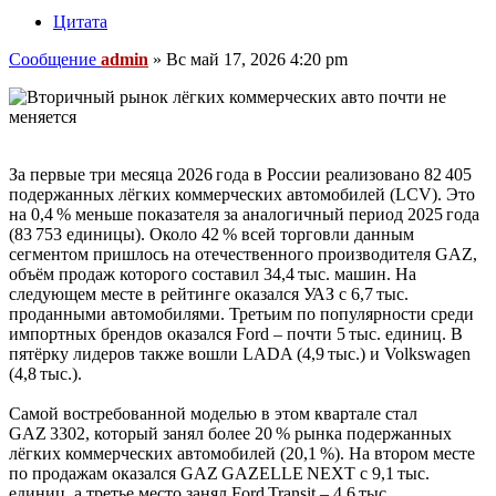
Цитата
Сообщение
admin
»
Вс май 17, 2026 4:20 pm
За первые три месяца 2026 года в России реализовано 82 405
подержанных лёгких коммерческих автомобилей (LCV). Это
на 0,4 % меньше показателя за аналогичный период 2025 года
(83 753 единицы). Около 42 % всей торговли данным
сегментом пришлось на отечественного производителя GAZ,
объём продаж которого составил 34,4 тыс. машин. На
следующем месте в рейтинге оказался УАЗ с 6,7 тыс.
проданными автомобилями. Третьим по популярности среди
импортных брендов оказался Ford – почти 5 тыс. единиц. В
пятёрку лидеров также вошли LADA (4,9 тыс.) и Volkswagen
(4,8 тыс.).
Самой востребованной моделью в этом квартале стал
GAZ 3302, который занял более 20 % рынка подержанных
лёгких коммерческих автомобилей (20,1 %). На втором месте
по продажам оказался GAZ GAZELLE NEXT с 9,1 тыс.
единиц, а третье место занял Ford Transit – 4,6 тыс.