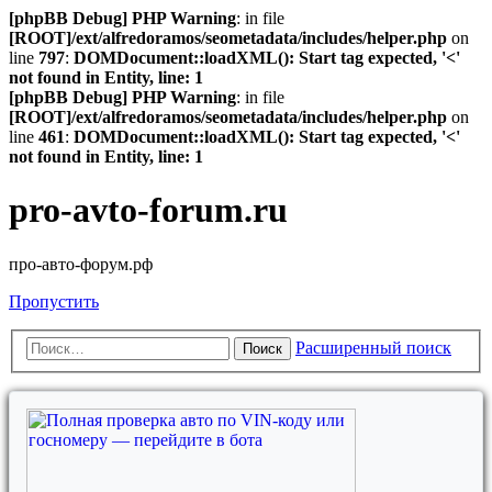
[phpBB Debug] PHP Warning
: in file
[ROOT]/ext/alfredoramos/seometadata/includes/helper.php
on
line
797
:
DOMDocument::loadXML(): Start tag expected, '<'
not found in Entity, line: 1
[phpBB Debug] PHP Warning
: in file
[ROOT]/ext/alfredoramos/seometadata/includes/helper.php
on
line
461
:
DOMDocument::loadXML(): Start tag expected, '<'
not found in Entity, line: 1
pro-avto-forum.ru
про-авто-форум.рф
Пропустить
Расширенный поиск
Поиск