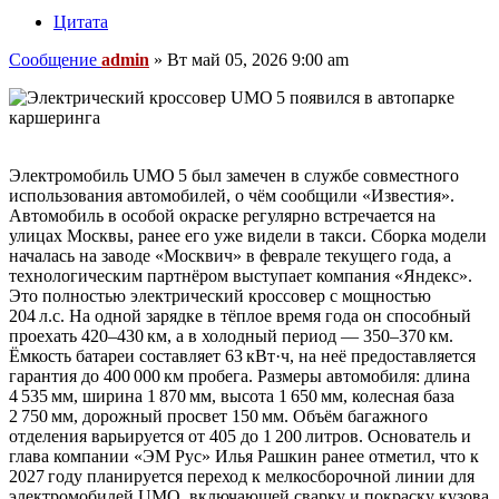
Цитата
Сообщение
admin
»
Вт май 05, 2026 9:00 am
Электромобиль UMO 5 был замечен в службе совместного
использования автомобилей, о чём сообщили «Известия».
Автомобиль в особой окраске регулярно встречается на
улицах Москвы, ранее его уже видели в такси. Сборка модели
началась на заводе «Москвич» в феврале текущего года, а
технологическим партнёром выступает компания «Яндекс».
Это полностью электрический кроссовер с мощностью
204 л.с. На одной зарядке в тёплое время года он способный
проехать 420–430 км, а в холодный период — 350–370 км.
Ёмкость батареи составляет 63 кВт·ч, на неё предоставляется
гарантия до 400 000 км пробега. Размеры автомобиля: длина
4 535 мм, ширина 1 870 мм, высота 1 650 мм, колесная база
2 750 мм, дорожный просвет 150 мм. Объём багажного
отделения варьируется от 405 до 1 200 литров. Основатель и
глава компании «ЭМ Рус» Илья Рашкин ранее отметил, что к
2027 году планируется переход к мелкосборочной линии для
электромобилей UMO, включающей сварку и покраску кузова