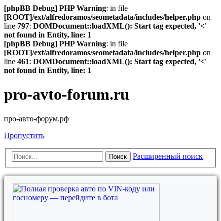
[phpBB Debug] PHP Warning
: in file
[ROOT]/ext/alfredoramos/seometadata/includes/helper.php
on
line
797
:
DOMDocument::loadXML(): Start tag expected, '<'
not found in Entity, line: 1
[phpBB Debug] PHP Warning
: in file
[ROOT]/ext/alfredoramos/seometadata/includes/helper.php
on
line
461
:
DOMDocument::loadXML(): Start tag expected, '<'
not found in Entity, line: 1
pro-avto-forum.ru
про-авто-форум.рф
Пропустить
Расширенный поиск
Поиск