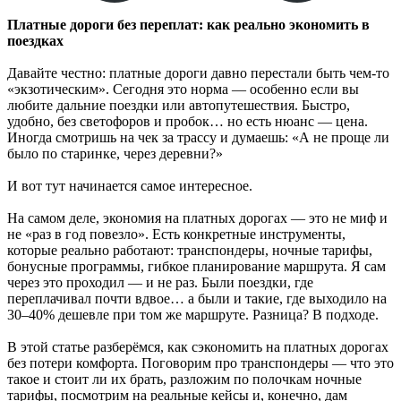
Платные дороги без переплат: как реально экономить в
поездках
Давайте честно: платные дороги давно перестали быть чем-то
«экзотическим». Сегодня это норма — особенно если вы
любите дальние поездки или автопутешествия. Быстро,
удобно, без светофоров и пробок… но есть нюанс — цена.
Иногда смотришь на чек за трассу и думаешь: «А не проще ли
было по старинке, через деревни?»
И вот тут начинается самое интересное.
На самом деле, экономия на платных дорогах — это не миф и
не «раз в год повезло». Есть конкретные инструменты,
которые реально работают: транспондеры, ночные тарифы,
бонусные программы, гибкое планирование маршрута. Я сам
через это проходил — и не раз. Были поездки, где
переплачивал почти вдвое… а были и такие, где выходило на
30–40% дешевле при том же маршруте. Разница? В подходе.
В этой статье разберёмся, как сэкономить на платных дорогах
без потери комфорта. Поговорим про транспондеры — что это
такое и стоит ли их брать, разложим по полочкам ночные
тарифы, посмотрим на реальные кейсы и, конечно, дам