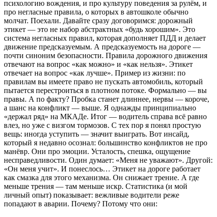
психологию вождения, и про культуру поведения за рулём, и
про негласные правила, о которых в автошколе обычно
молчат. Поехали. Давайте сразу договоримся: дорожный
этикет — это не набор абстрактных «будь хорошим». Это
система негласных правил, которая дополняет ПДД и делает
движение предсказуемым. А предсказуемость на дороге —
почти синоним безопасности. Правила дорожного движения
отвечают на вопрос «как можно» и «как нельзя». Этикет
отвечает на вопрос «как лучше». Пример из жизни: по
правилам вы имеете право не пускать автомобиль, который
пытается перестроиться в плотном потоке. Формально — вы
правы. А по факту? Пробка станет длиннее, нервы — короче,
а шанс на конфликт — выше. Я однажды принципиально
«держал ряд» на МКАДе. Итог — водитель справа всё равно
влез, но уже с визгом тормозов. С тех пор я понял простую
вещь: иногда уступить — значит выиграть. Вот инсайд,
который я недавно осознал: большинство конфликтов не про
манёвр. Они про эмоции. Усталость, спешка, ощущение
несправедливости. Один думает: «Меня не уважают». Другой:
«Он меня учит». И понеслось… Этикет на дороге работает
как смазка для этого механизма. Он снижает трение. А где
меньше трения — там меньше искр. Статистика (и мой
личный опыт) показывает: вежливые водители реже
попадают в аварии. Почему? Потому что они: