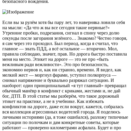
безопасного вождения.
Если вы за рулём хотя бы пару лет, то наверняка ловили себя
на мысли: «Да что ж вы все сегодня такие нервные?»
Утренние пробки, подрезания, сигнал в спину через долю
секунды после загорания зелёного… Знакомо? Честно говоря,
я сам через это проходил. Был период, когда я считал, что
главное — знать ПДД, а всё остальное — вторично. Мол,
правила соблюдаю, значит, прав. Но дорога быстро поставила
меня на место. Этикет на дороге — это не про «быть
вежливым ради вежливости». Это про безопасность,
экономию нервов и, как ни странно, времени. Я видел, как
мелкий жест — моргнул фарами, уступил полкорпуса —
снимал напряжение и буквально разряжал ситуацию. И
наоборот: один принципиальный «я тут главный» превращал
обычный манёвр в конфликт с криками, жестами и, не дай
бог, ДТП. В этой статье мы разберём, что такое дорожный
этикет на практике, а не в учебнике. Как избежать
конфликтов на дороге, даже если вокруг, кажется, собралась
вся коллекция агрессивных водителей города. Я поделюсь
личными историями (да, я тоже ошибался), разложу типичные
ситуации по полочкам и дам конкретные советы, которые
работают — проверено километрами асфальта. Будет и про