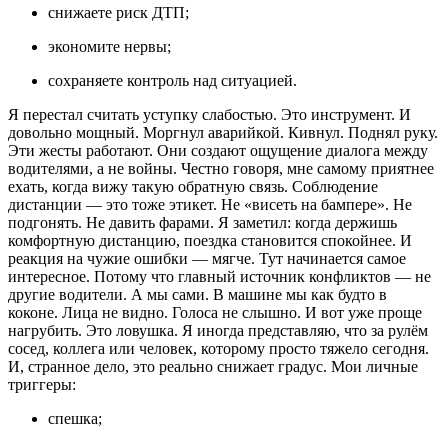
снижаете риск ДТП;
экономите нервы;
сохраняете контроль над ситуацией.
Я перестал считать уступку слабостью. Это инструмент. И
довольно мощный. Моргнул аварийкой. Кивнул. Поднял руку.
Эти жесты работают. Они создают ощущение диалога между
водителями, а не войны. Честно говоря, мне самому приятнее
ехать, когда вижу такую обратную связь. Соблюдение
дистанции — это тоже этикет. Не «висеть на бампере». Не
подгонять. Не давить фарами. Я заметил: когда держишь
комфортную дистанцию, поездка становится спокойнее. И
реакция на чужие ошибки — мягче. Тут начинается самое
интересное. Потому что главный источник конфликтов — не
другие водители. А мы сами. В машине мы как будто в
коконе. Лица не видно. Голоса не слышно. И вот уже проще
нагрубить. Это ловушка. Я иногда представляю, что за рулём
сосед, коллега или человек, которому просто тяжело сегодня.
И, странное дело, это реально снижает градус. Мои личные
триггеры:
спешка;