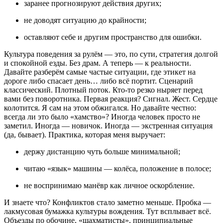
заранее прогнозируют действия других;
не доводят ситуацию до крайности;
оставляют себе и другим пространство для ошибки.
Культура поведения за рулём — это, по сути, стратегия долгой
и спокойной езды. Без драм. А теперь — к реальности.
Давайте разберём самые частые ситуации, где этикет на
дороге либо спасает день… либо всё портит. Сценарий
классический. Плотный поток. Кто-то резко ныряет перед
вами без поворотника. Первая реакция? Сигнал. Жест. Сердце
колотится. Я сам на этом обжигался. Но давайте честно:
всегда ли это было «хамство»? Иногда человек просто не
заметил. Иногда — новичок. Иногда — экстренная ситуация
(да, бывает). Практика, которая меня выручает:
держу дистанцию чуть больше минимальной;
читаю «язык» машины — колёса, положение в полосе;
не воспринимаю манёвр как личное оскорбление.
И знаете что? Конфликтов стало заметно меньше. Пробка —
лакмусовая бумажка культуры вождения. Тут всплывает всё.
Объезды по обочине, «шахматисты», принципиальные