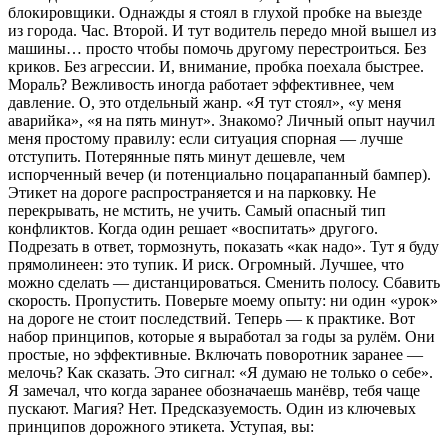
блокировщики. Однажды я стоял в глухой пробке на выезде
из города. Час. Второй. И тут водитель передо мной вышел из
машины… просто чтобы помочь другому перестроиться. Без
криков. Без агрессии. И, внимание, пробка поехала быстрее.
Мораль? Вежливость иногда работает эффективнее, чем
давление. О, это отдельный жанр. «Я тут стоял», «у меня
аварийка», «я на пять минут». Знакомо? Личный опыт научил
меня простому правилу: если ситуация спорная — лучше
отступить. Потерянные пять минут дешевле, чем
испорченный вечер (и потенциально поцарапанный бампер).
Этикет на дороге распространяется и на парковку. Не
перекрывать, не мстить, не учить. Самый опасный тип
конфликтов. Когда один решает «воспитать» другого.
Подрезать в ответ, тормознуть, показать «как надо». Тут я буду
прямолинеен: это тупик. И риск. Огромный. Лучшее, что
можно сделать — дистанцироваться. Сменить полосу. Сбавить
скорость. Пропустить. Поверьте моему опыту: ни один «урок»
на дороге не стоит последствий. Теперь — к практике. Вот
набор принципов, которые я выработал за годы за рулём. Они
простые, но эффективные. Включать поворотник заранее —
мелочь? Как сказать. Это сигнал: «Я думаю не только о себе».
Я замечал, что когда заранее обозначаешь манёвр, тебя чаще
пускают. Магия? Нет. Предсказуемость. Один из ключевых
принципов дорожного этикета. Уступая, вы: