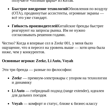
получаете «полный фарш» из Китая.
Быстрое внедрение технологий
Обновления по воздуху
(OTA), продвинутые ассистенты, огромные экраны —
всё это уже стандарт.
Гибкость производителей
Китайские бренды быстрее
реагируют на запросы рынка. Им не нужно
согласовывать решения годами.
Честно? Когда я впервые сел в Zeekr 001, у меня было
ощущение, что я пересел на уровень выше — хотя цена была
ниже, чем у конкурентов.
Основные игроки: Zeekr, Li Auto, Voyah
Эти три бренда — разные по философии:
Zeekr
— премиум-электрокары с упором на технологии
и динамику
Li Auto
— гибридный подход (range extender), идеален
для дальних поездок
Voyah
— комфорт и статус, ближе к бизнес-классу