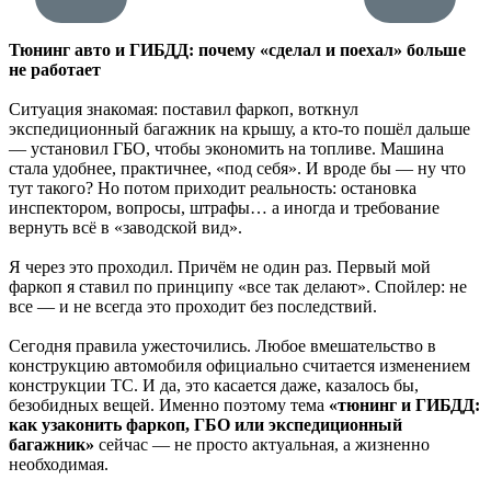
Тюнинг авто и ГИБДД: почему «сделал и поехал» больше
не работает
Ситуация знакомая: поставил фаркоп, воткнул
экспедиционный багажник на крышу, а кто-то пошёл дальше
— установил ГБО, чтобы экономить на топливе. Машина
стала удобнее, практичнее, «под себя». И вроде бы — ну что
тут такого? Но потом приходит реальность: остановка
инспектором, вопросы, штрафы… а иногда и требование
вернуть всё в «заводской вид».
Я через это проходил. Причём не один раз. Первый мой
фаркоп я ставил по принципу «все так делают». Спойлер: не
все — и не всегда это проходит без последствий.
Сегодня правила ужесточились. Любое вмешательство в
конструкцию автомобиля официально считается изменением
конструкции ТС. И да, это касается даже, казалось бы,
безобидных вещей. Именно поэтому тема
«тюнинг и ГИБДД:
как узаконить фаркоп, ГБО или экспедиционный
багажник»
сейчас — не просто актуальная, а жизненно
необходимая.