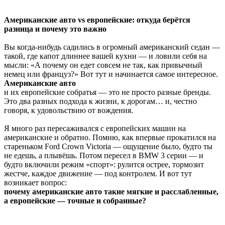
Американские авто vs европейские: откуда берётся
разница и почему это важно
Вы когда-нибудь садились в огромный американский седан —
такой, где капот длиннее вашей кухни — и ловили себя на
мысли: «А почему он едет совсем не так, как привычный
немец или француз?» Вот тут и начинается самое интересное.
Американские авто
и их европейские собратья — это не просто разные бренды.
Это два разных подхода к жизни, к дорогам… и, честно
говоря, к удовольствию от вождения.
Я много раз пересаживался с европейских машин на
американские и обратно. Помню, как впервые прокатился на
стареньком Ford Crown Victoria — ощущение было, будто ты
не едешь, а плывёшь. Потом пересел в BMW 3 серии — и
будто включили режим «спорт»: рулится острее, тормозит
жестче, каждое движение — под контролем. И вот тут
возникает вопрос:
почему американские авто такие мягкие и расслабленные,
а европейские — точные и собранные?