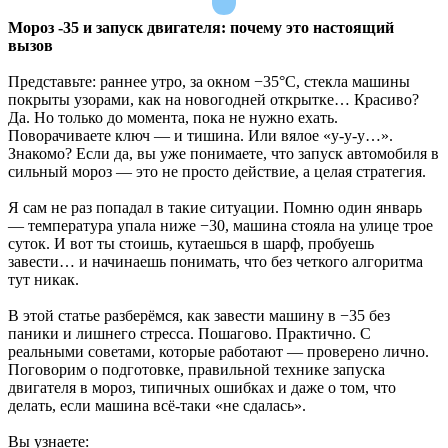
Мороз -35 и запуск двигателя: почему это настоящий
вызов
Представьте: раннее утро, за окном −35°C, стекла машины
покрыты узорами, как на новогодней открытке… Красиво?
Да. Но только до момента, пока не нужно ехать.
Поворачиваете ключ — и тишина. Или вялое «у-у-у…».
Знакомо? Если да, вы уже понимаете, что запуск автомобиля в
сильный мороз — это не просто действие, а целая стратегия.
Я сам не раз попадал в такие ситуации. Помню один январь
— температура упала ниже −30, машина стояла на улице трое
суток. И вот ты стоишь, кутаешься в шарф, пробуешь
завести… и начинаешь понимать, что без четкого алгоритма
тут никак.
В этой статье разберёмся, как завести машину в −35 без
паники и лишнего стресса. Пошагово. Практично. С
реальными советами, которые работают — проверено лично.
Поговорим о подготовке, правильной технике запуска
двигателя в мороз, типичных ошибках и даже о том, что
делать, если машина всё-таки «не сдалась».
Вы узнаете: