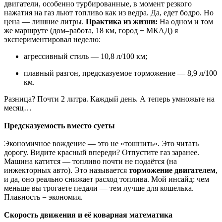
двигатели, особенно турбированные, в момент резкого
нажатия на газ льют топливо как из ведра. Да, едет бодро. Но
цена — лишние литры.
Практика из жизни:
На одном и том
же маршруте (дом–работа, 18 км, город + МКАД) я
экспериментировал неделю:
агрессивный стиль — 10,8 л/100 км;
плавный разгон, предсказуемое торможение — 8,9 л/100
км.
Разница? Почти 2 литра. Каждый день. А теперь умножьте на
месяц…
Предсказуемость вместо суеты
Экономичное вождение — это не «тошнить». Это читать
дорогу. Видите красный впереди? Отпустите газ заранее.
Машина катится — топливо почти не подаётся (на
инжекторных авто). Это называется
торможение двигателем
,
и да, оно реально снижает расход топлива. Мой инсайд: чем
меньше вы трогаете педали — тем лучше для кошелька.
Плавность = экономия.
Скорость движения и её коварная математика