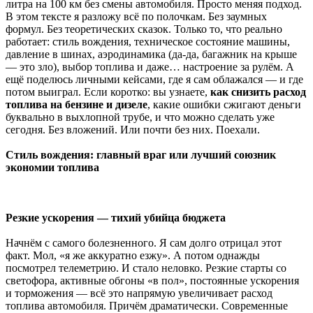
литра на 100 км без смены автомобиля. Просто меняя подход.
В этом тексте я разложу всё по полочкам. Без заумных
формул. Без теоретических сказок. Только то, что реально
работает: стиль вождения, техническое состояние машины,
давление в шинах, аэродинамика (да-да, багажник на крыше
— это зло), выбор топлива и даже… настроение за рулём. А
ещё поделюсь личными кейсами, где я сам облажался — и где
потом выиграл. Если коротко: вы узнаете,
как снизить расход
топлива на бензине и дизеле
, какие ошибки сжигают деньги
буквально в выхлопной трубе, и что можно сделать уже
сегодня. Без вложений. Или почти без них. Поехали.
Стиль вождения: главный враг или лучший союзник
экономии топлива
Резкие ускорения — тихий убийца бюджета
Начнём с самого болезненного. Я сам долго отрицал этот
факт. Мол, «я же аккуратно езжу». А потом однажды
посмотрел телеметрию. И стало неловко. Резкие старты со
светофора, активные обгоны «в пол», постоянные ускорения
и торможения — всё это напрямую увеличивает расход
топлива автомобиля. Причём драматически. Современные