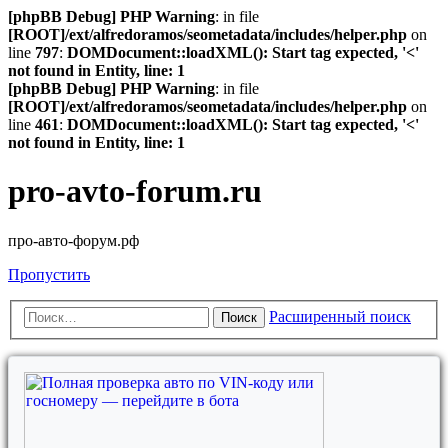
[phpBB Debug] PHP Warning
: in file
[ROOT]/ext/alfredoramos/seometadata/includes/helper.php
on
line
797
:
DOMDocument::loadXML(): Start tag expected, '<'
not found in Entity, line: 1
[phpBB Debug] PHP Warning
: in file
[ROOT]/ext/alfredoramos/seometadata/includes/helper.php
on
line
461
:
DOMDocument::loadXML(): Start tag expected, '<'
not found in Entity, line: 1
pro-avto-forum.ru
про-авто-форум.рф
Пропустить
Расширенный поиск
Поиск