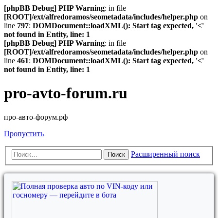
[phpBB Debug] PHP Warning
: in file
[ROOT]/ext/alfredoramos/seometadata/includes/helper.php
on
line
797
:
DOMDocument::loadXML(): Start tag expected, '<'
not found in Entity, line: 1
[phpBB Debug] PHP Warning
: in file
[ROOT]/ext/alfredoramos/seometadata/includes/helper.php
on
line
461
:
DOMDocument::loadXML(): Start tag expected, '<'
not found in Entity, line: 1
pro-avto-forum.ru
про-авто-форум.рф
Пропустить
Расширенный поиск
Поиск