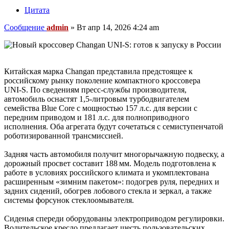
Цитата
Сообщение
admin
»
Вт апр 14, 2026 4:24 am
Китайская марка Changan представила предстоящее к
российскому рынку поколение компактного кроссовера
UNI‑S. По сведениям пресс‑службы производителя,
автомобиль оснастят 1,5‑литровым турбодвигателем
семейства Blue Core с мощностью 157 л.с. для версии с
передним приводом и 181 л.с. для полноприводного
исполнения. Оба агрегата будут сочетаться с семиступенчатой
роботизированной трансмиссией.
Задняя часть автомобиля получит многорычажную подвеску, а
дорожный просвет составит 188 мм. Модель подготовлена к
работе в условиях российского климата и укомплектована
расширенным «зимним пакетом»: подогрев руля, передних и
задних сидений, обогрев лобового стекла и зеркал, а также
системы форсунок стеклоомывателя.
Сиденья спереди оборудованы электроприводом регулировки.
Водительское кресло предлагает шесть пользовательских