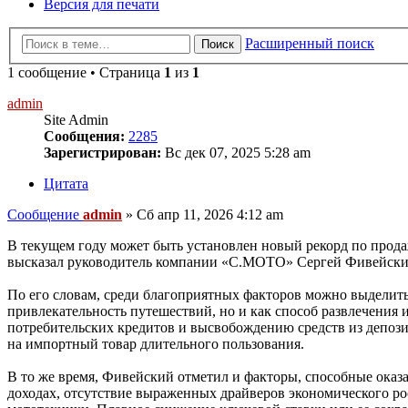
Версия для печати
Расширенный поиск
Поиск
1 сообщение • Страница
1
из
1
admin
Site Admin
Сообщения:
2285
Зарегистрирован:
Вс дек 07, 2025 5:28 am
Цитата
Сообщение
admin
»
Сб апр 11, 2026 4:12 am
В текущем году может быть установлен новый рекорд по прода
высказал руководитель компании «С.МОТО» Сергей Фивейски
По его словам, среди благоприятных факторов можно выделить
привлекательность путешествий, но и как способ развлечения
потребительских кредитов и высвобождению средств из депози
на импортный товар длительного пользования.
В то же время, Фивейский отметил и факторы, способные оказ
доходах, отсутствие выраженных драйверов экономического ро