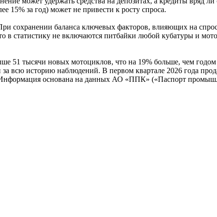
нение может удержать средства на депозитах, а кредиты вряд л
ее 15% за год) может не привести к росту спроса.
ри сохранении баланса ключевых факторов, влияющих на спрос 
то в статистику не включаются питбайки любой кубатуры и мотот
ше 51 тысячи новых мотоциклов, что на 19% больше, чем годом 
 за всю историю наблюдений. В первом квартале 2026 года прод
а. Информация основана на данных АО «ППК» («Паспорт промыш