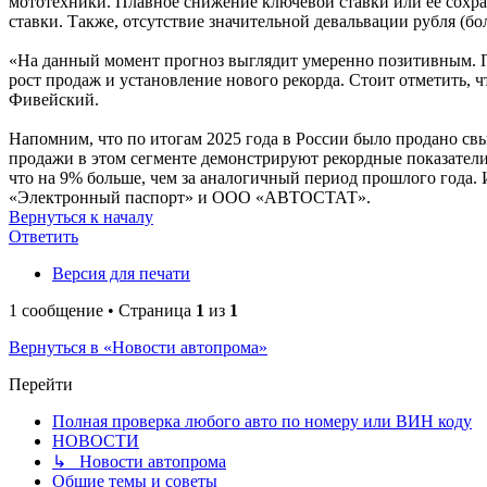
мототехники. Плавное снижение ключевой ставки или ее сохра
ставки. Также, отсутствие значительной девальвации рубля (бол
«На данный момент прогноз выглядит умеренно позитивным. П
рост продаж и установление нового рекорда. Стоит отметить, ч
Фивейский.
Напомним, что по итогам 2025 года в России было продано свы
продажи в этом сегменте демонстрируют рекордные показатели
что на 9% больше, чем за аналогичный период прошлого год
«Электронный паспорт» и ООО «АВТОСТАТ».
Вернуться к началу
Ответить
Версия для печати
1 сообщение • Страница
1
из
1
Вернуться в «Новости автопрома»
Перейти
Полная проверка любого авто по номеру или ВИН коду
НОВОСТИ
↳ Новости автопрома
Общие темы и советы