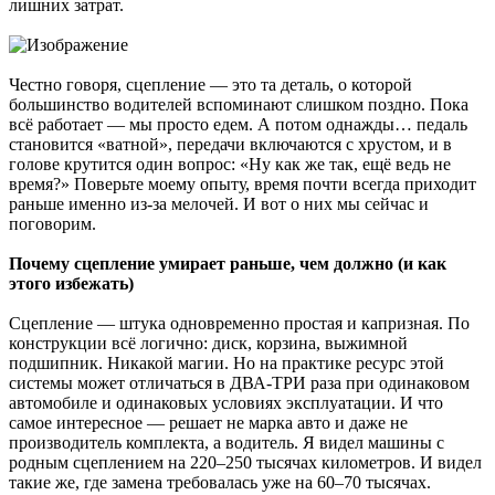
лишних затрат.
Честно говоря, сцепление — это та деталь, о которой
большинство водителей вспоминают слишком поздно. Пока
всё работает — мы просто едем. А потом однажды… педаль
становится «ватной», передачи включаются с хрустом, и в
голове крутится один вопрос: «Ну как же так, ещё ведь не
время?» Поверьте моему опыту, время почти всегда приходит
раньше именно из-за мелочей. И вот о них мы сейчас и
поговорим.
Почему сцепление умирает раньше, чем должно (и как
этого избежать)
Сцепление — штука одновременно простая и капризная. По
конструкции всё логично: диск, корзина, выжимной
подшипник. Никакой магии. Но на практике ресурс этой
системы может отличаться в ДВА-ТРИ раза при одинаковом
автомобиле и одинаковых условиях эксплуатации. И что
самое интересное — решает не марка авто и даже не
производитель комплекта, а водитель. Я видел машины с
родным сцеплением на 220–250 тысячах километров. И видел
такие же, где замена требовалась уже на 60–70 тысячах.