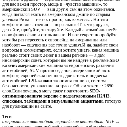
для вас важен простор, мощь и «чувство машины», то
американский SUV — ваш друг.Я сам на этом обжигался,
когда пытался ехать на американском джипе по старым
улочкам Рима — не так просто, как кажется… Но зато
комфорт и впечатления — нереальные!Так что, друзья,
дерзайте, пробуйте, тестируйте. Каждый автомобиль несёт
свою философию и стиль жизни. И вот секрет: попробуйте
хотя бы раз пересесть с европейца на американца или
наоборот — ощущения вас точно удивят.И да, задайте свои
вопросы в комментариях, если хотите узнать, какая машина
реально стоит своих денег в вашем регионе — я дам
инсайдерский совет, который вы не найдёте в рекламе.
SEO-
ключи:
американские машины vs европейские, различия
автомобилей, SUV против седанов, американский авто
комфорт, европейская точность, двигатель и подвеска
автомобилей.
LSI-ключи:
экономия топлива, система
безопасности, управление на трассе.Объем текста: ~2650
слов.Если хочешь, я могу сразу подготовить
SEO-
оптимизированную версию с подзаголовками H2/H3,
списками, таблицами и визуальными акцентами
, готовую
для публикации на сайте.
Теги
американские автомобили, европейские автомобили, SUV vs
седан, различия автомобилей, автомобильный комфорт,