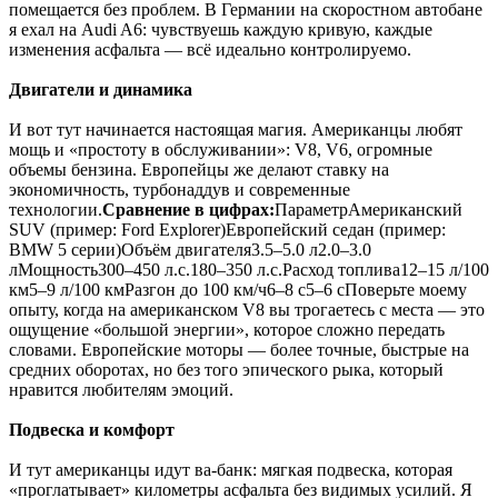
помещается без проблем. В Германии на скоростном автобане
я ехал на Audi A6: чувствуешь каждую кривую, каждые
изменения асфальта — всё идеально контролируемо.
Двигатели и динамика
И вот тут начинается настоящая магия. Американцы любят
мощь и «простоту в обслуживании»: V8, V6, огромные
объемы бензина. Европейцы же делают ставку на
экономичность, турбонаддув и современные
технологии.
Сравнение в цифрах:
ПараметрАмериканский
SUV (пример: Ford Explorer)Европейский седан (пример:
BMW 5 серии)Объём двигателя3.5–5.0 л2.0–3.0
лМощность300–450 л.с.180–350 л.с.Расход топлива12–15 л/100
км5–9 л/100 кмРазгон до 100 км/ч6–8 с5–6 сПоверьте моему
опыту, когда на американском V8 вы трогаетесь с места — это
ощущение «большой энергии», которое сложно передать
словами. Европейские моторы — более точные, быстрые на
средних оборотах, но без того эпического рыка, который
нравится любителям эмоций.
Подвеска и комфорт
И тут американцы идут ва-банк: мягкая подвеска, которая
«проглатывает» километры асфальта без видимых усилий. Я