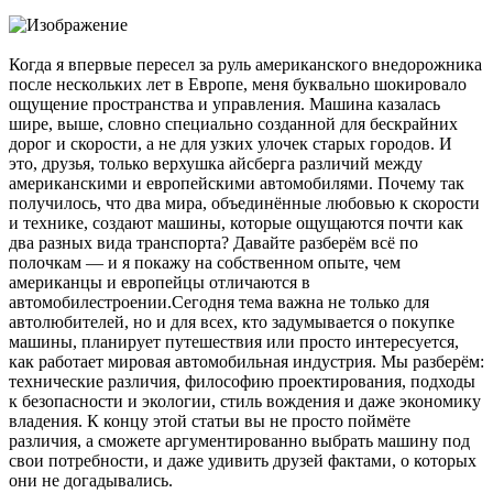
Когда я впервые пересел за руль американского внедорожника
после нескольких лет в Европе, меня буквально шокировало
ощущение пространства и управления. Машина казалась
шире, выше, словно специально созданной для бескрайних
дорог и скорости, а не для узких улочек старых городов. И
это, друзья, только верхушка айсберга различий между
американскими и европейскими автомобилями. Почему так
получилось, что два мира, объединённые любовью к скорости
и технике, создают машины, которые ощущаются почти как
два разных вида транспорта? Давайте разберём всё по
полочкам — и я покажу на собственном опыте, чем
американцы и европейцы отличаются в
автомобилестроении.Сегодня тема важна не только для
автолюбителей, но и для всех, кто задумывается о покупке
машины, планирует путешествия или просто интересуется,
как работает мировая автомобильная индустрия. Мы разберём:
технические различия, философию проектирования, подходы
к безопасности и экологии, стиль вождения и даже экономику
владения. К концу этой статьи вы не просто поймёте
различия, а сможете аргументированно выбрать машину под
свои потребности, и даже удивить друзей фактами, о которых
они не догадывались.