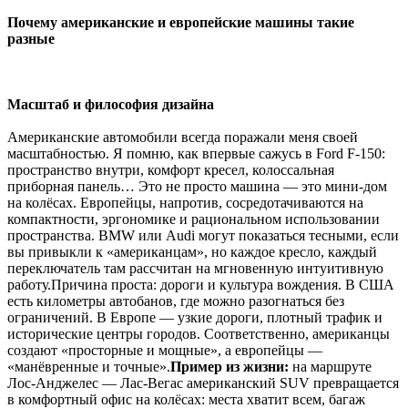
Почему американские и европейские машины такие
разные
Масштаб и философия дизайна
Американские автомобили всегда поражали меня своей
масштабностью. Я помню, как впервые сажусь в Ford F-150:
пространство внутри, комфорт кресел, колоссальная
приборная панель… Это не просто машина — это мини-дом
на колёсах. Европейцы, напротив, сосредотачиваются на
компактности, эргономике и рациональном использовании
пространства. BMW или Audi могут показаться тесными, если
вы привыкли к «американцам», но каждое кресло, каждый
переключатель там рассчитан на мгновенную интуитивную
работу.Причина проста: дороги и культура вождения. В США
есть километры автобанов, где можно разогнаться без
ограничений. В Европе — узкие дороги, плотный трафик и
исторические центры городов. Соответственно, американцы
создают «просторные и мощные», а европейцы —
«манёвренные и точные».
Пример из жизни:
на маршруте
Лос-Анджелес — Лас-Вегас американский SUV превращается
в комфортный офис на колёсах: места хватит всем, багаж