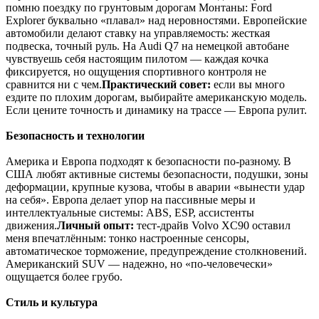
помню поездку по грунтовым дорогам Монтаны: Ford
Explorer буквально «плавал» над неровностями. Европейские
автомобили делают ставку на управляемость: жесткая
подвеска, точный руль. На Audi Q7 на немецкой автобане
чувствуешь себя настоящим пилотом — каждая кочка
фиксируется, но ощущения спортивного контроля не
сравнится ни с чем.
Практический совет:
если вы много
ездите по плохим дорогам, выбирайте американскую модель.
Если цените точность и динамику на трассе — Европа рулит.
Безопасность и технологии
Америка и Европа подходят к безопасности по-разному. В
США любят активные системы безопасности, подушки, зоны
деформации, крупные кузова, чтобы в аварии «вынести удар
на себя». Европа делает упор на пассивные меры и
интеллектуальные системы: ABS, ESP, ассистенты
движения.
Личный опыт:
тест-драйв Volvo XC90 оставил
меня впечатлённым: тонко настроенные сенсоры,
автоматическое торможение, предупреждение столкновений.
Американский SUV — надежно, но «по-человечески»
ощущается более грубо.
Стиль и культура