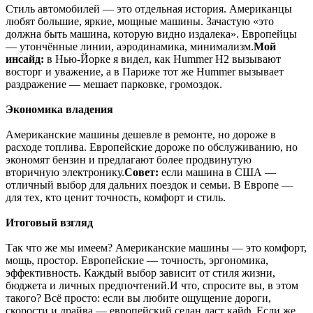
Стиль автомобилей — это отдельная история. Американцы
любят большие, яркие, мощные машины. Зачастую «это
должна быть машина, которую видно издалека». Европейцы
— утончённые линии, аэродинамика, минимализм.
Мой
инсайд:
в Нью-Йорке я видел, как Hummer H2 вызывают
восторг и уважение, а в Париже тот же Hummer вызывает
раздражение — мешает парковке, громоздок.
Экономика владения
Американские машины дешевле в ремонте, но дороже в
расходе топлива. Европейские дороже по обслуживанию, но
экономят бензин и предлагают более продвинутую
вторичную электронику.
Совет:
если машина в США —
отличный выбор для дальних поездок и семьи. В Европе —
для тех, кто ценит точность, комфорт и стиль.
Итоговый взгляд
Так что же мы имеем? Американские машины — это комфорт,
мощь, простор. Европейские — точность, эргономика,
эффективность. Каждый выбор зависит от стиля жизни,
бюджета и личных предпочтений.И что, спросите вы, в этом
такого? Всё просто: если вы любите ощущение дороги,
скорости и драйва — европейский седан даст кайф. Если же