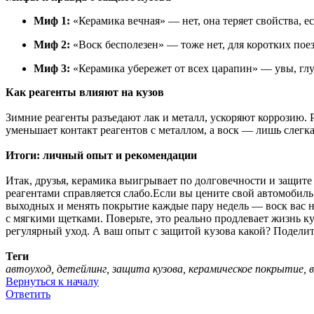
Миф 1:
«Керамика вечная» — нет, она теряет свойства, е
Миф 2:
«Воск бесполезен» — тоже нет, для коротких поез
Миф 3:
«Керамика убережет от всех царапин» — увы, глу
Как реагенты влияют на кузов
Зимние реагенты разъедают лак и металл, ускоряют коррозию. 
уменьшает контакт реагентов с металлом, а воск — лишь слегка
Итоги: личный опыт и рекомендации
Итак, друзья, керамика выигрывает по долговечности и защите
реагентами справляется слабо.Если вы цените свой автомобиль
выходных и менять покрытие каждые пару недель — воск вас не
с мягкими щетками. Поверьте, это реально продлевает жизнь к
регулярный уход. А ваш опыт с защитой кузова какой? Поделит
Теги
автоуход, детейлинг, защита кузова, керамическое покрытие, 
Вернуться к началу
Ответить