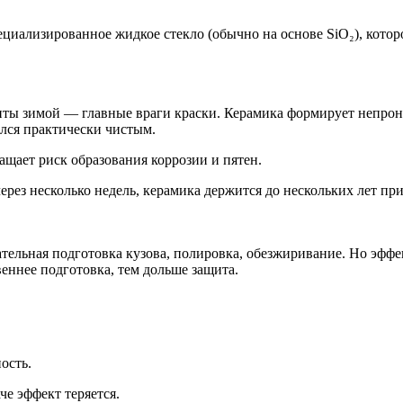
циализированное жидкое стекло (обычно на основе SiO₂), котор
енты зимой — главные враги краски. Керамика формирует непрони
ался практически чистым.
ращает риск образования коррозии и пятен.
через несколько недель, керамика держится до нескольких лет пр
ельная подготовка кузова, полировка, обезжиривание. Но эффе
веннее подготовка, тем дольше защита.
ость.
че эффект теряется.