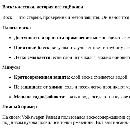
Воск: классика, которая всё ещё жива
Воск — это старый, проверенный метод защиты. Он наносится 
Плюсы воска
Доступность и простота применения
: можно сделать са
Приятный блеск
: визуально улучшает цвет и глубину л
Легко смывается
: если слой испачкался, можно обновит
Минусы
Кратковременная защита
: слой воска смывается водой
Не защищает от химии
: соль и песок легко проникают че
Меньше гидрофобности
: грязь и вода оседают на кузове
Личный пример
На своем Volkswagen Passat я пользовался воскосодержащими ср
под низом кузова появились точки ржавчины. Вот вам инсайд: 