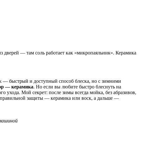
из дверей — там соль работает как «микропаяльник». Керамика
оск — быстрый и доступный способ блеска, но с зимними
ор — керамика
. Но если вы любите быстро блеснуть на
о ухода. Мой секрет: после зимы всегда мойка, без абразивов,
с правильной защиты — керамика или воск, а дальше —
 машиной