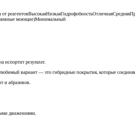
а от реагентовВысокаяНизкаяГидрофобностьОтличнаяСредняяП
разивные моющие)Минимальный
 испортит результат.
любимый вариант — это гибридные покрытия, которые соединя
т и абразивов.
ыми движениями.