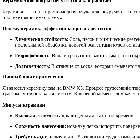
Керамическое покрытие: что это и как работает
Керамика — это не просто модная штука для шоурумов. Это спе
прочную защитную пленку.
Почему керамика эффективна против реагентов
Химическая стойкость
: Соль, песок и химические реаг
после зимней обработки дорогой реагентами кузов остав
Гидрофобность
: Вода и грязь скатываются сами, что сок
Долговечность
: В отличие от воска, который смывается 
Личный опыт применения
Я наносил керамику сам на BMW X5. Процесс трудоемкий: тщат
трассам кузов оставался чистым. Ключевой момент: чем качест
Минусы керамики
Высокая стоимость
: как по деньгам, так и по времени.
Сложность нанесения
: новичку легко испортить поверхн
Требует ухода
: нельзя мыть абразивными средствами, ина