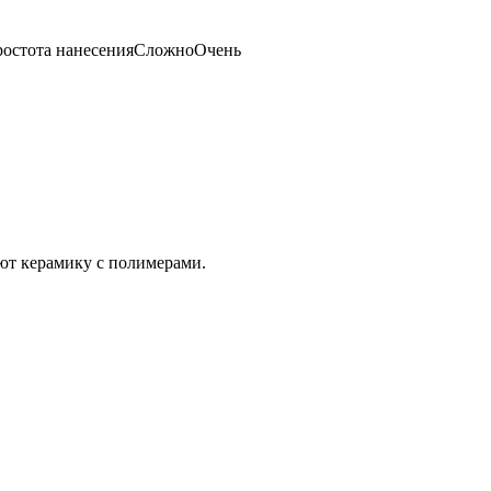
ростота нанесенияСложноОчень
ют керамику с полимерами.