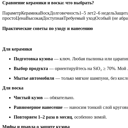
Сравнение керамики и воска: что выбрать?
ПараметрКерамикаВоскДолговечность1–5 лет2–6 недельЗащит
простоЦенаВысокаяДоступнаяТребуемый уходОсобый (не аб
Практические советы по уходу и нанесению
Для керамики
Подготовка кузова
— ключ. Любая пылинка или царапина
Выбор продукта
— ориентируйтесь на SiO₂ ≥ 70%. Мой 
Мытье автомобиля
— только мягкие шампуни, без кисло
Для воска
Чистый кузов
— обязательно.
Равномерное нанесение
— наносим тонкий слой кругов
Повторяем 1–2 раза в месяц
, особенно зимой.
Мифы и правда о защите кузова