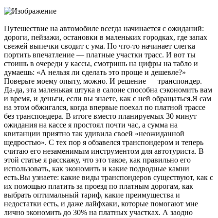
Путешествие на автомобиле всегда начинается с ожиданий:
дороги, пейзажи, остановки в маленьких городках, где запах
свежей выпечки сводит с ума. Но что-то начинает слегка
портить впечатление — платные участки трасс. И вот ты
стоишь в очереди у кассы, смотришь на цифры на табло и
думаешь: «А нельзя ли сделать это проще и дешевле?»
Поверьте моему опыту, можно. И решение — транспондер.
Да-да, эта маленькая штука в салоне способна сэкономить вам
и время, и деньги, если вы знаете, как с ней обращаться.Я сам
на этом обжигался, когда впервые поехал по платной трассе
без транспондера. В итоге вместо планируемых 30 минут
ожидания на кассе я простоял почти час, а сумма на
квитанции приятно так удивила своей «неожиданной
щедростью». С тех пор я обзавелся транспондером и теперь
считаю его незаменимым инструментом для автотуриста. В
этой статье я расскажу, что это такое, как правильно его
использовать, как экономить и какие подводные камни
есть.Вы узнаете: какие виды транспондеров существуют, как с
их помощью платить за проезд по платным дорогам, как
выбрать оптимальный тариф, какие преимущества и
недостатки есть, и даже лайфхаки, которые помогают мне
лично экономить до 30% на платных участках. А заодно