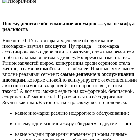
Почему дешёвое обслуживание иномарок — уже не миф, а
реальность
Ещё лет 10–15 назад фраза «дешёвое обслуживание
иномарки» звучала как шутка. Ну правда — иномарка
ассоциировалась с дорогими запчастями, сложным ремонтом
и обязательным визитом к дилеру. Но времена изменились.
Рынок запчастей вырос, конкуренция среди сервисов стала
жестче, а сами автомобили — надёжнее. И вот мы уже имеем
вполне реальный сегмент:
самые дешевые в обслуживании
иномарки
, которые спокойно конкурируют с отечественными
авто по стоимости владения.И что, спросите вы, в этом
такого? А вот что: можно ездить на комфортной, безопасной,
современной машине и НЕ разоряться на её содержании.
Звучит как план.В этой статье я разложу всё по полочкам:
какие иномарки реально недорогие в обслуживании;
почему одни машины «жрут бюджет», а другие — нет;
какие модели проверены временем (и моим личным
опытом, честно говоря — обжигался не раз);