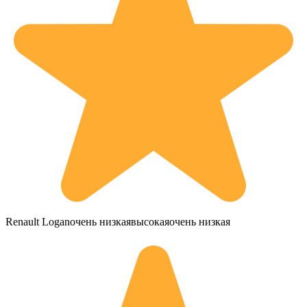
Renault Loganочень низкаявысокаяочень низкая