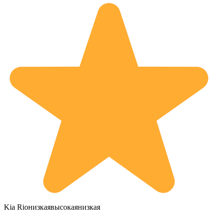
Kia Rioнизкаявысокаянизкая