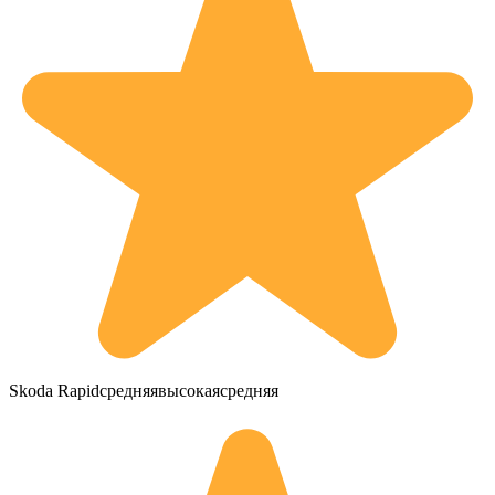
Skoda Rapidсредняявысокаясредняя