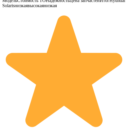
МодельСтоимость ТОНадёжностьЦена запчастейИтогHyundai
Solarisнизкаявысокаянизкая