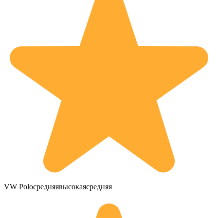
VW Poloсредняявысокаясредняя