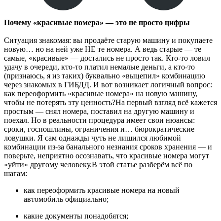
Почему «красивые номера» — это не просто цифры
Ситуация знакомая: вы продаёте старую машину и покупаете
новую… но на ней уже НЕ те номера. А ведь старые — те
самые, «красивые» — достались не просто так. Кто-то ловил
удачу в очереди, кто-то платил немалые деньги, а кто-то
(признаюсь, я из таких) буквально «выцепил» комбинацию
через знакомых в ГИБДД. И вот возникает логичный вопрос:
как переоформить «красивые номера» на новую машину,
чтобы не потерять эту ценность?На первый взгляд всё кажется
простым — снял номера, поставил на другую машину и
поехал. Но в реальности процедура имеет свои нюансы:
сроки, госпошлины, ограничения и… бюрократические
ловушки. Я сам однажды чуть не лишился любимой
комбинации из-за банального незнания сроков хранения — и
поверьте, неприятно осознавать, что красивые номера могут
«уйти» другому человеку.В этой статье разберём всё по
шагам:
как переоформить красивые номера на новый
автомобиль официально;
какие документы понадобятся;