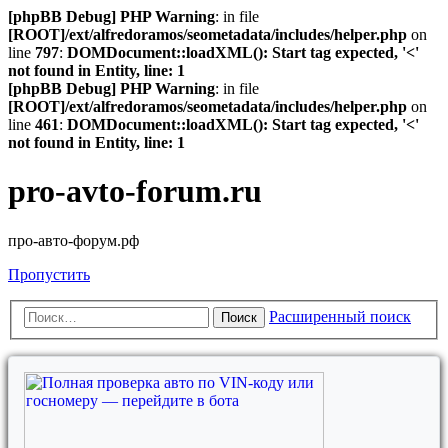
[phpBB Debug] PHP Warning
: in file
[ROOT]/ext/alfredoramos/seometadata/includes/helper.php
on
line
797
:
DOMDocument::loadXML(): Start tag expected, '<'
not found in Entity, line: 1
[phpBB Debug] PHP Warning
: in file
[ROOT]/ext/alfredoramos/seometadata/includes/helper.php
on
line
461
:
DOMDocument::loadXML(): Start tag expected, '<'
not found in Entity, line: 1
pro-avto-forum.ru
про-авто-форум.рф
Пропустить
Расширенный поиск
Поиск