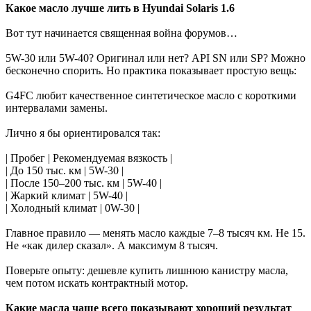
Какое масло лучше лить в Hyundai Solaris 1.6
Вот тут начинается священная война форумов…
5W-30 или 5W-40? Оригинал или нет? API SN или SP? Можно
бесконечно спорить. Но практика показывает простую вещь:
G4FC любит качественное синтетическое масло с короткими
интервалами замены.
Лично я бы ориентировался так:
| Пробег | Рекомендуемая вязкость |
| До 150 тыс. км | 5W-30 |
| После 150–200 тыс. км | 5W-40 |
| Жаркий климат | 5W-40 |
| Холодный климат | 0W-30 |
Главное правило — менять масло каждые 7–8 тысяч км. Не 15.
Не «как дилер сказал». А максимум 8 тысяч.
Поверьте опыту: дешевле купить лишнюю канистру масла,
чем потом искать контрактный мотор.
Какие масла чаще всего показывают хороший результат