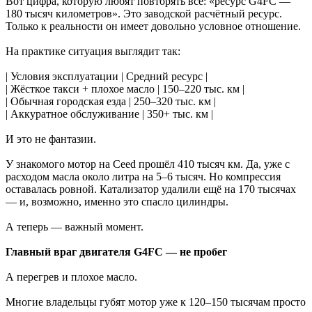
Вот цифра, которую любят повторять все: «ресурс G4FC —
180 тысяч километров». Это заводской расчётный ресурс.
Только к реальности он имеет довольно условное отношение.
На практике ситуация выглядит так:
| Условия эксплуатации | Средний ресурс |
| Жёсткое такси + плохое масло | 150–220 тыс. км |
| Обычная городская езда | 250–320 тыс. км |
| Аккуратное обслуживание | 350+ тыс. км |
И это не фантазии.
У знакомого мотор на Ceed прошёл 410 тысяч км. Да, уже с
расходом масла около литра на 5–6 тысяч. Но компрессия
оставалась ровной. Катализатор удалили ещё на 170 тысячах
— и, возможно, именно это спасло цилиндры.
А теперь — важный момент.
Главный враг двигателя G4FC — не пробег
А перегрев и плохое масло.
Многие владельцы губят мотор уже к 120–150 тысячам просто