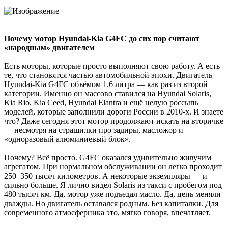
Почему мотор Hyundai-Kia G4FC до сих пор считают
«народным» двигателем
Есть моторы, которые просто выполняют свою работу. А есть
те, что становятся частью автомобильной эпохи. Двигатель
Hyundai-Kia G4FC объёмом 1.6 литра — как раз из второй
категории. Именно он массово ставился на Hyundai Solaris,
Kia Rio, Kia Ceed, Hyundai Elantra и ещё целую россыпь
моделей, которые заполнили дороги России в 2010-х. И знаете
что? Даже сегодня этот мотор продолжают искать на вторичке
— несмотря на страшилки про задиры, масложор и
«одноразовый алюминиевый блок».
Почему? Всё просто. G4FC оказался удивительно живучим
агрегатом. При нормальном обслуживании он легко проходит
250–350 тысяч километров. А некоторые экземпляры — и
сильно больше. Я лично видел Solaris из такси с пробегом под
480 тысяч км. Да, мотор уже подъедал масло. Да, цепь меняли
дважды. Но двигатель оставался родным. Без капиталки. Для
современного атмосферника это, мягко говоря, впечатляет.