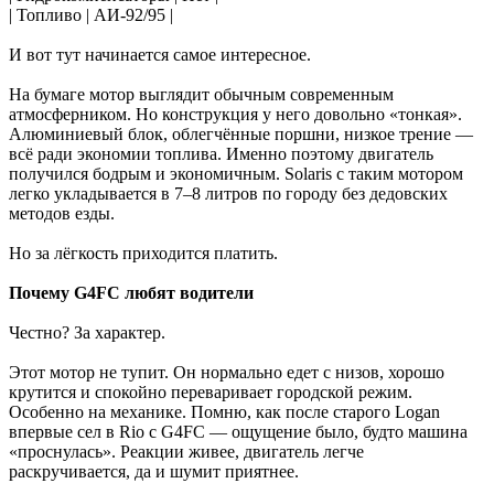
| Топливо | АИ-92/95 |
И вот тут начинается самое интересное.
На бумаге мотор выглядит обычным современным
атмосферником. Но конструкция у него довольно «тонкая».
Алюминиевый блок, облегчённые поршни, низкое трение —
всё ради экономии топлива. Именно поэтому двигатель
получился бодрым и экономичным. Solaris с таким мотором
легко укладывается в 7–8 литров по городу без дедовских
методов езды.
Но за лёгкость приходится платить.
Почему G4FC любят водители
Честно? За характер.
Этот мотор не тупит. Он нормально едет с низов, хорошо
крутится и спокойно переваривает городской режим.
Особенно на механике. Помню, как после старого Logan
впервые сел в Rio с G4FC — ощущение было, будто машина
«проснулась». Реакции живее, двигатель легче
раскручивается, да и шумит приятнее.