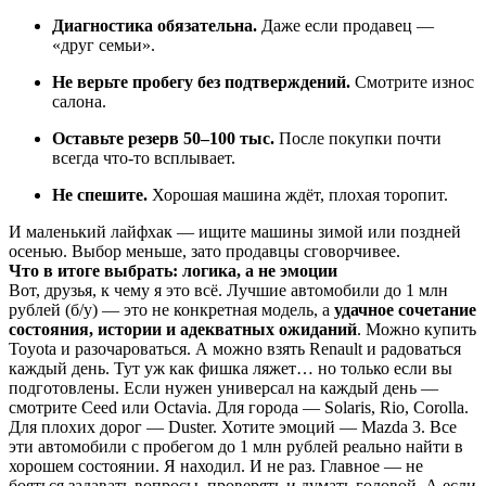
Диагностика обязательна.
Даже если продавец —
«друг семьи».
Не верьте пробегу без подтверждений.
Смотрите износ
салона.
Оставьте резерв 50–100 тыс.
После покупки почти
всегда что-то всплывает.
Не спешите.
Хорошая машина ждёт, плохая торопит.
И маленький лайфхак — ищите машины зимой или поздней
осенью. Выбор меньше, зато продавцы сговорчивее.
Что в итоге выбрать: логика, а не эмоции
Вот, друзья, к чему я это всё. Лучшие автомобили до 1 млн
рублей (б/у) — это не конкретная модель, а
удачное сочетание
состояния, истории и адекватных ожиданий
. Можно купить
Toyota и разочароваться. А можно взять Renault и радоваться
каждый день. Тут уж как фишка ляжет… но только если вы
подготовлены. Если нужен универсал на каждый день —
смотрите Ceed или Octavia. Для города — Solaris, Rio, Corolla.
Для плохих дорог — Duster. Хотите эмоций — Mazda 3. Все
эти автомобили с пробегом до 1 млн рублей реально найти в
хорошем состоянии. Я находил. И не раз. Главное — не
бояться задавать вопросы, проверять и думать головой. А если