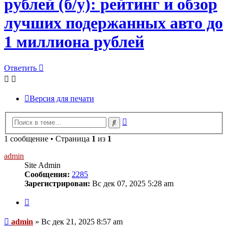
рублей (б/у): рейтинг и обзор
лучших подержанных авто до
1 миллиона рублей
Ответить
Версия для печати
Расширенный
Поиск
поиск
1 сообщение • Страница
1
из
1
admin
Site Admin
Сообщения:
2285
Зарегистрирован:
Вс дек 07, 2025 5:28 am
Цитата
Сообщение
admin
»
Вс дек 21, 2025 8:57 am