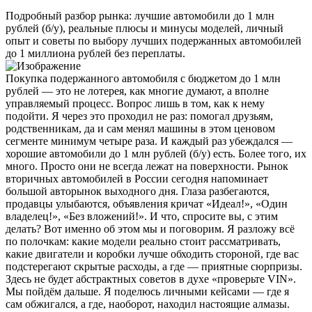
Подробный разбор рынка: лучшие автомобили до 1 млн
рублей (б/у), реальные плюсы и минусы моделей, личный
опыт и советы по выбору лучших подержанных автомобилей
до 1 миллиона рублей без переплаты.
Покупка подержанного автомобиля с бюджетом до 1 млн
рублей — это не лотерея, как многие думают, а вполне
управляемый процесс. Вопрос лишь в том, как к нему
подойти. Я через это проходил не раз: помогал друзьям,
родственникам, да и сам менял машины в этом ценовом
сегменте минимум четыре раза. И каждый раз убеждался —
хорошие автомобили до 1 млн рублей (б/у) есть. Более того, их
много. Просто они не всегда лежат на поверхности. Рынок
вторичных автомобилей в России сегодня напоминает
большой авторынок выходного дня. Глаза разбегаются,
продавцы улыбаются, объявления кричат «Идеал!», «Один
владелец!», «Без вложений!». И что, спросите вы, с этим
делать? Вот именно об этом мы и поговорим. Я разложу всё
по полочкам: какие модели реально стоит рассматривать,
какие двигатели и коробки лучше обходить стороной, где вас
подстерегают скрытые расходы, а где — приятные сюрпризы.
Здесь не будет абстрактных советов в духе «проверьте VIN».
Мы пойдём дальше. Я поделюсь личными кейсами — где я
сам обжигался, а где, наоборот, находил настоящие алмазы.