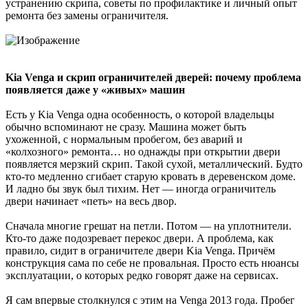
устранению скрипа, советы по профилактике и личный опыт
ремонта без замены ограничителя.
Kia Venga и скрип ограничителей дверей: почему проблема
появляется даже у «живых» машин
Есть у Kia Venga одна особенность, о которой владельцы
обычно вспоминают не сразу. Машина может быть
ухоженной, с нормальным пробегом, без аварий и
«колхозного» ремонта… но однажды при открытии двери
появляется мерзкий скрип. Такой сухой, металлический. Будто
кто-то медленно сгибает старую кровать в деревенском доме.
И ладно бы звук был тихим. Нет — иногда ограничитель
двери начинает «петь» на весь двор.
Сначала многие грешат на петли. Потом — на уплотнители.
Кто-то даже подозревает перекос двери. А проблема, как
правило, сидит в ограничителе двери Kia Venga. Причём
конструкция сама по себе не провальная. Просто есть нюансы
эксплуатации, о которых редко говорят даже на сервисах.
Я сам впервые столкнулся с этим на Venga 2013 года. Пробег