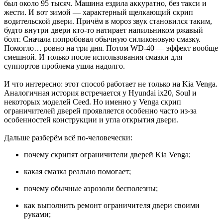
был около 95 тысяч. Машина ездила аккуратно, без такси и
жести. И вот зимой — характерный щелкающий скрип
водительской двери. Причём в мороз звук становился таким,
будто внутри двери кто-то натирает напильником ржавый
болт. Сначала попробовал обычную силиконовую смазку.
Помогло… ровно на три дня. Потом WD-40 — эффект вообще
смешной. И только после использования смазки для
суппортов проблема ушла надолго.
И что интересно: этот способ работает не только на Kia Venga.
Аналогичная история встречается у Hyundai ix20, Soul и
некоторых моделей Ceed. Но именно у Venga скрип
ограничителей дверей проявляется особенно часто из-за
особенностей конструкции и угла открытия двери.
Дальше разберём всё по-человечески:
почему скрипят ограничители дверей Kia Venga;
какая смазка реально помогает;
почему обычные аэрозоли бесполезны;
как выполнить ремонт ограничителя двери своими
руками;