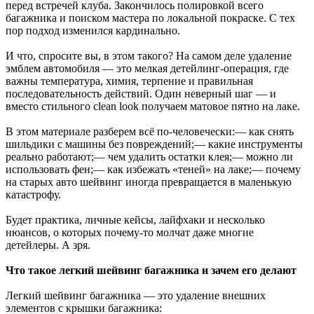
перед встречей клуба. Закончилось полировкой всего
багажника и поиском мастера по локальной покраске. С тех
пор подход изменился кардинально.
И что, спросите вы, в этом такого? На самом деле удаление
эмблем автомобиля — это мелкая детейлинг-операция, где
важны температура, химия, терпение и правильная
последовательность действий. Один неверный шаг — и
вместо стильного clean look получаем матовое пятно на лаке.
В этом материале разберем всё по-человечески:— как снять
шильдики с машины без повреждений;— какие инструменты
реально работают;— чем удалить остатки клея;— можно ли
использовать фен;— как избежать «теней» на лаке;— почему
на старых авто шейвинг иногда превращается в маленькую
катастрофу.
Будет практика, личные кейсы, лайфхаки и несколько
нюансов, о которых почему-то молчат даже многие
детейлеры. А зря.
Что такое легкий шейвинг багажника и зачем его делают
Легкий шейвинг багажника — это удаление внешних
элементов с крышки багажника: