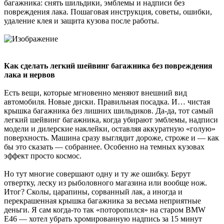
багажника: снять шильдики, эмблемы и надписи без
повреждения лака. Пошаговая инструкция, советы, ошибки,
удаление клея и защита кузова после работы.
Как сделать легкий шейвинг багажника без повреждения
лака и нервов
Есть вещи, которые мгновенно меняют внешний вид
автомобиля. Новые диски. Правильная посадка. И… чистая
крышка багажника без лишних шильдиков. Да-да, тот самый
легкий шейвинг багажника, когда убирают эмблемы, надписи
модели и дилерские наклейки, оставляя аккуратную «голую»
поверхность. Машина сразу выглядит дороже, строже и — как
бы это сказать — собраннее. Особенно на темных кузовах
эффект просто космос.
Но тут многие совершают одну и ту же ошибку. Берут
отвертку, леску из рыболовного магазина или вообще нож.
Итог? Сколы, царапины, сорванный лак, а иногда и
перекрашенная крышка багажника за весьма неприятные
деньги. Я сам когда-то так «поторопился» на старом BMW
E46 — хотел убрать хромированную надпись за 15 минут