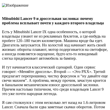
Mitsubishi Lancer 9 и дроссельная заслонка: почему
проблема всплывает почти у каждого второго владельца
Есть у Mitsubishi Lancer IX одна особенность, о которой
владельцы узнают не из рекламных буклетов, а где-нибудь на
пробеге 120–180 тысяч километров. Машина вроде бы едет.
Двигатель запускается. Но холостой ход начинает жить своей
жизнью: обороты плавают, мотор подергивается на светофоре,
а иногда появляется ощущение, будто кто-то невидимый
слегка придерживает автомобиль за бампер.
И тут начинается классический сценарий. Один сервис
говорит: «Меняйте дроссель». Второй — «Это РХХ». Третий
предлагает перепрошивку, чистку форсунок и “ну давайте еще
свечи махнем”. А проблема, между прочим, зачастую кроется
в банальном механическом износе дроссельной заслонки.
Причем настолько типичном, что среди владельцев Lancer 9
это уже почти народная легенда.
Я сам столкнулся с этим несколько лет назад на 1.6-литровом
Lancer. Сначала были едва заметные скачки оборотов. Потом