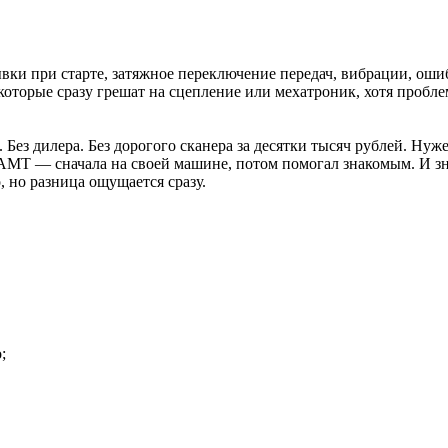
и при старте, затяжное переключение передач, вибрации, ошиб
которые сразу грешат на сцепление или мехатроник, хотя пробл
Без дилера. Без дорогого сканера за десятки тысяч рублей. Н
a AMT — сначала на своей машине, потом помогал знакомым. И з
, но разница ощущается сразу.
;