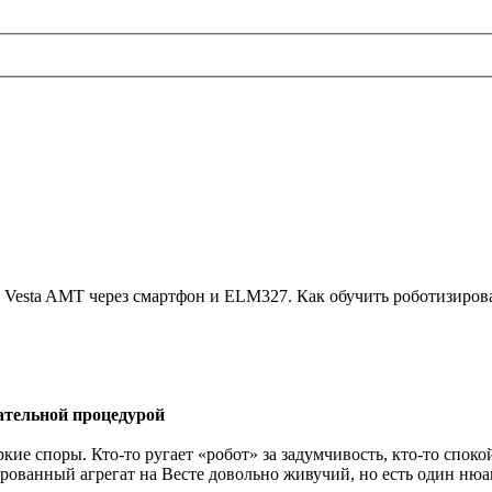
a Vesta AMT через смартфон и ELM327. Как обучить роботизиро
ательной процедурой
ие споры. Кто-то ругает «робот» за задумчивость, кто-то споко
зированный агрегат на Весте довольно живучий, но есть один ню