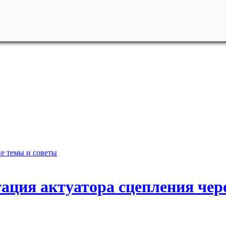
е темы и советы
тация актуатора сцепления че