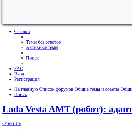
Ссылки
Темы без ответов
Активные темы
Поиск
FAQ
Вход
Регистрация
На главную
Список форумов
Общие темы и советы
Общи
Поиск
Lada Vesta AMT (робот): адап
Ответить