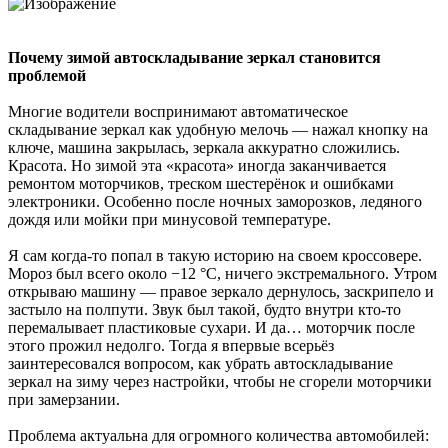
Почему зимой автоскладывание зеркал становится
проблемой
Многие водители воспринимают автоматическое
складывание зеркал как удобную мелочь — нажал кнопку на
ключе, машина закрылась, зеркала аккуратно сложились.
Красота. Но зимой эта «красота» иногда заканчивается
ремонтом моторчиков, треском шестерёнок и ошибками
электроники. Особенно после ночных заморозков, ледяного
дождя или мойки при минусовой температуре.
Я сам когда-то попал в такую историю на своем кроссовере.
Мороз был всего около −12 °C, ничего экстремального. Утром
открываю машину — правое зеркало дернулось, заскрипело и
застыло на полпути. Звук был такой, будто внутри кто-то
перемалывает пластиковые сухари. И да… моторчик после
этого прожил недолго. Тогда я впервые всерьёз
заинтересовался вопросом, как убрать автоскладывание
зеркал на зиму через настройки, чтобы не сгорели моторчики
при замерзании.
Проблема актуальна для огромного количества автомобилей: