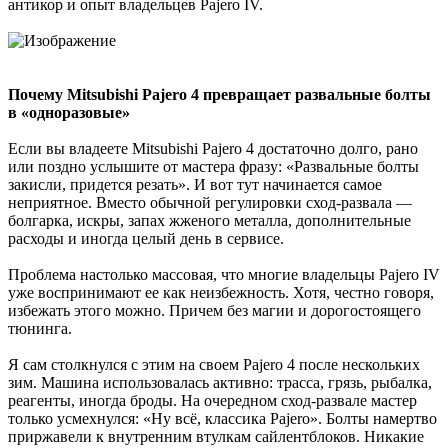
антикор и опыт владельцев Pajero IV.
Почему Mitsubishi Pajero 4 превращает развальные болты
в «одноразовые»
Если вы владеете Mitsubishi Pajero 4 достаточно долго, рано
или поздно услышите от мастера фразу: «Развальные болты
закисли, придется резать». И вот тут начинается самое
неприятное. Вместо обычной регулировки сход-развала —
болгарка, искры, запах жженого металла, дополнительные
расходы и иногда целый день в сервисе.
Проблема настолько массовая, что многие владельцы Pajero IV
уже воспринимают ее как неизбежность. Хотя, честно говоря,
избежать этого можно. Причем без магии и дорогостоящего
тюнинга.
Я сам столкнулся с этим на своем Pajero 4 после нескольких
зим. Машина использовалась активно: трасса, грязь, рыбалка,
реагенты, иногда броды. На очередном сход-развале мастер
только усмехнулся: «Ну всё, классика Pajero». Болты намертво
приржавели к внутренним втулкам сайлентблоков. Никакие