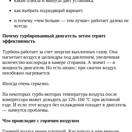
какие плюсы и минусы дает установка;
как выбрать подходящий вариант;
и почему «чем больше — тем лучше» работает далеко не
всегда.
Почему турбированный двигатель летом теряет
эффективность
Турбина работает за счет энергии выхлопных газов. Она
нагнетает воздух в цилиндры под давлением, увеличивая
количество кислорода в камере сгорания. А значит — и
мощность двигателя. Но есть нюанс: при сжатии воздух
неизбежно нагревается.
Иногда очень серьезно.
На некоторых турбо-моторах температура воздуха после
компрессора может доходить до 120–160 °C при активной
езде. И если этот воздух без охлаждения попадет в двигатель
— начнутся проблемы.
Что происходит с горячим воздухом
Горячий воздух менее плотный. Кислорода в нем меньше.