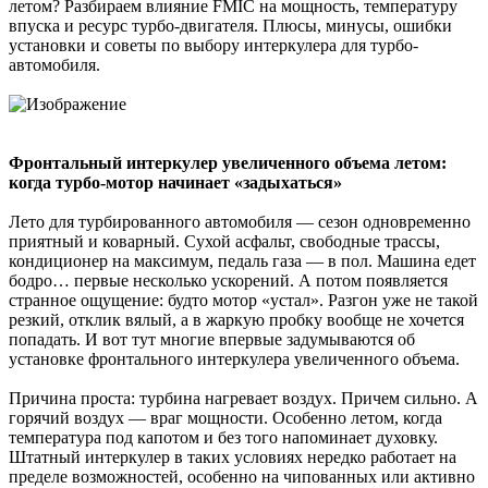
летом? Разбираем влияние FMIC на мощность, температуру
впуска и ресурс турбо-двигателя. Плюсы, минусы, ошибки
установки и советы по выбору интеркулера для турбо-
автомобиля.
Фронтальный интеркулер увеличенного объема летом:
когда турбо-мотор начинает «задыхаться»
Лето для турбированного автомобиля — сезон одновременно
приятный и коварный. Сухой асфальт, свободные трассы,
кондиционер на максимум, педаль газа — в пол. Машина едет
бодро… первые несколько ускорений. А потом появляется
странное ощущение: будто мотор «устал». Разгон уже не такой
резкий, отклик вялый, а в жаркую пробку вообще не хочется
попадать. И вот тут многие впервые задумываются об
установке фронтального интеркулера увеличенного объема.
Причина проста: турбина нагревает воздух. Причем сильно. А
горячий воздух — враг мощности. Особенно летом, когда
температура под капотом и без того напоминает духовку.
Штатный интеркулер в таких условиях нередко работает на
пределе возможностей, особенно на чипованных или активно