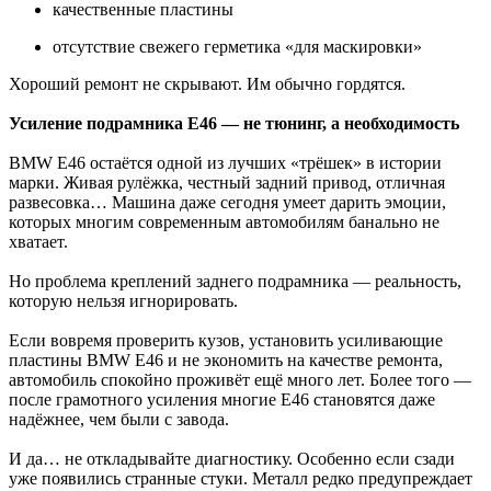
качественные пластины
отсутствие свежего герметика «для маскировки»
Хороший ремонт не скрывают. Им обычно гордятся.
Усиление подрамника E46 — не тюнинг, а необходимость
BMW E46 остаётся одной из лучших «трёшек» в истории
марки. Живая рулёжка, честный задний привод, отличная
развесовка… Машина даже сегодня умеет дарить эмоции,
которых многим современным автомобилям банально не
хватает.
Но проблема креплений заднего подрамника — реальность,
которую нельзя игнорировать.
Если вовремя проверить кузов, установить усиливающие
пластины BMW E46 и не экономить на качестве ремонта,
автомобиль спокойно проживёт ещё много лет. Более того —
после грамотного усиления многие E46 становятся даже
надёжнее, чем были с завода.
И да… не откладывайте диагностику. Особенно если сзади
уже появились странные стуки. Металл редко предупреждает