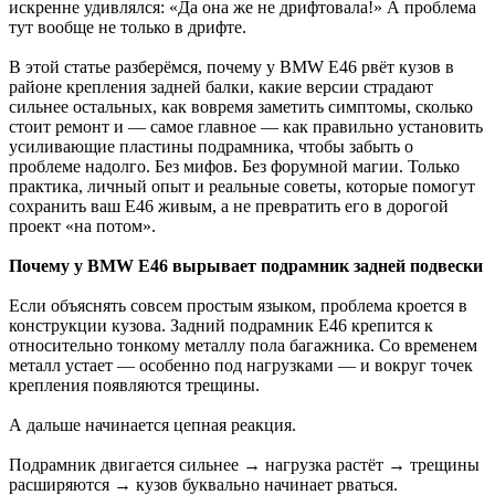
искренне удивлялся: «Да она же не дрифтовала!» А проблема
тут вообще не только в дрифте.
В этой статье разберёмся, почему у BMW E46 рвёт кузов в
районе крепления задней балки, какие версии страдают
сильнее остальных, как вовремя заметить симптомы, сколько
стоит ремонт и — самое главное — как правильно установить
усиливающие пластины подрамника, чтобы забыть о
проблеме надолго. Без мифов. Без форумной магии. Только
практика, личный опыт и реальные советы, которые помогут
сохранить ваш E46 живым, а не превратить его в дорогой
проект «на потом».
Почему у BMW E46 вырывает подрамник задней подвески
Если объяснять совсем простым языком, проблема кроется в
конструкции кузова. Задний подрамник E46 крепится к
относительно тонкому металлу пола багажника. Со временем
металл устает — особенно под нагрузками — и вокруг точек
крепления появляются трещины.
А дальше начинается цепная реакция.
Подрамник двигается сильнее → нагрузка растёт → трещины
расширяются → кузов буквально начинает рваться.