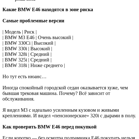
Какие BMW E46 находятся в зоне риска
Самые проблемные версии
| Модель | Риск |
| BMW M3 E46 | Очень высокий |
| BMW 330Ci | Высокий |
| BMW 330i | Высокий |
| BMW 328i | Средний |
| BMW 325i | Средний |
| BMW 318i | Ниже среднего |
Но тут есть нюанс…
Иногда спокойный городской седан оказывается хуже, чем
бывшая трековая машина. Почему? Всё зависит от
обслуживания.
Я видел M3 с идеально усиленным кузовом и живыми
креплениями. И видел «пенсионерские» 320i с дырами в полу.
Как проверить BMW E46 перед покупкой
Если коротко — без осмотра подрамника E46 покупать нельзя.