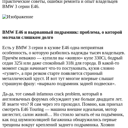
Практические советы, ошибки ремонта и опыт владельцев
BMW 3 серии E46.
BMW E46 и вырванный подрамник: проблема, о которой
молчали слишком долго
Есть у BMW 3 серии в кузове E46 одна неприятная
особенность, о которую разбились надежды тысяч владельцев.
Причём неважно — купили вы «живую» купе 330Ci, бодрый
седан 325i или даже спокойный 318i для города. В какой-то
момент сзади начинает что-то постукивать, кузов словно
«гуляет», а при резком старте появляется странный
металлический хруст. И вот тут многие впервые слышат
страшную фразу: «вырвало подрамник задней подвески».
Да-да, тот самый infamous crack problem, который в
англоязычных форумах обсуждают уже больше двадцати лет.
И знаете что? Я сам через это проходил. Помню, как приехал
смотреть E46 Touring — машина внешне идеальная, мотор
шелестит, салон живой… Но стоило загнать её на подъёмник,
как под шумоизоляцией багажника обнаружились первые
трещины вокруг креплений заднего подрамника. Хозяин