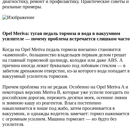
диагностику, ремонт и профилактику. Практические советы и
реальные примеры.
Opel Meriva: тугая педаль тормоза и вода в вакуумном
усилителе — почему проблема встречается слишком часто
Когда на Opel Meriva педаль тормоза внезапно становится
«каменной», большинство владельцев первым делом грешат
на главный тормозной цилиндр, колодки или даже ABS. А
причина иногда лежит буквально под лобовым стеклом — в
забитом дренажном отверстии, из-за которого вода попадает в
вакуумный усилитель тормозов.
Причем проблема эта не редкая. Особенно на Opel Meriva A и
некоторых версиях Meriva B, которые уже успели поездить по
российским дорогам, пережить десятки моек, осенние ливни
и зимнюю кашу из реагентов. Влага постепенно
накапливается в нише под жабо, затем просачивается в
вакуумник, и однажды водитель замечает: тормоз нажимается
с огромным усилием. Машина тормозит — но будто без
усилителя.