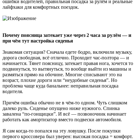
ошибки водителей, правильная посадка за рулём и реальные
лайфхаки для комфортных поездок.
Почему поясница затекает уже через 2 часа за рулём — и
при чём тут настройка сиденья
Знакомая ситуация? Сначала едете бодро, включили музыку,
дорога свободная, всё отлично. Проходит час-полтора — и
начинается. Тянет поясницу, затекает правая нога, хочется то
подвинуться, то вытянуться, то вообще выйти из машины и
размяться прямо на обочине. Многие списывают это на
возраст, плохие дороги или “неудобные сиденья”. Но
проблема чаще куда банальнее: неправильная посадка
водителя.
Причём ошибка обычно не в чём-то одном. Чуть слишком
далеко руль. Сиденье опущено ниже нужного. Спинка
завалена “по-гонщицки”. И всё — позвоночник начинает
работать как амортизатор вместо подвески автомобиля.
Я сам когда-то попался на эту ловушку. После покупки
первого кроссовера был уверен: высокая посадка = комфорт.