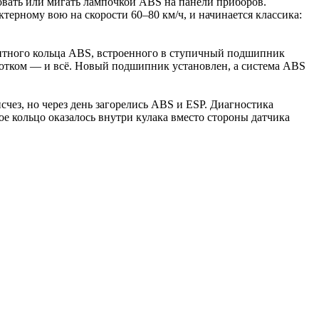
ировать или мигать лампочкой ABS на панели приборов.
терному вою на скорости 60–80 км/ч, и начинается классика:
нитного кольца ABS, встроенного в ступичный подшипник
олотком — и всё. Новый подшипник установлен, а система ABS
счез, но через день загорелись ABS и ESP. Диагностика
е кольцо оказалось внутри кулака вместо стороны датчика