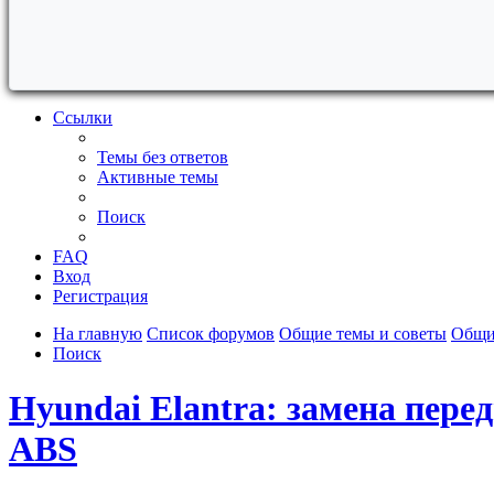
Ссылки
Темы без ответов
Активные темы
Поиск
FAQ
Вход
Регистрация
На главную
Список форумов
Общие темы и советы
Общи
Поиск
Hyundai Elantra: замена пер
ABS