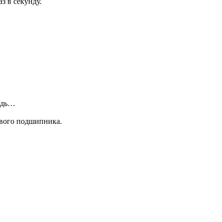
з в секунду.
ождь…
ового подшипника.