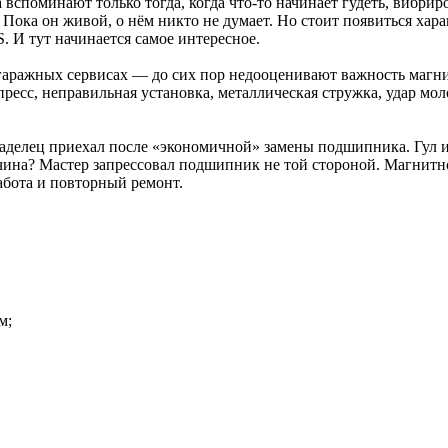
a вспоминают только тогда, когда что-то начинает гудеть, вибр
ока он живой, о нём никто не думает. Но стоит появиться харак
. И тут начинается самое интересное.
 гаражных сервисах — до сих пор недооценивают важность маг
 пресс, неправильная установка, металлическая стружка, удар м
Владелец приехал после «экономичной» замены подшипника. Гул и
чина? Мастер запрессовал подшипник не той стороной. Магнитно
бота и повторный ремонт.
м;