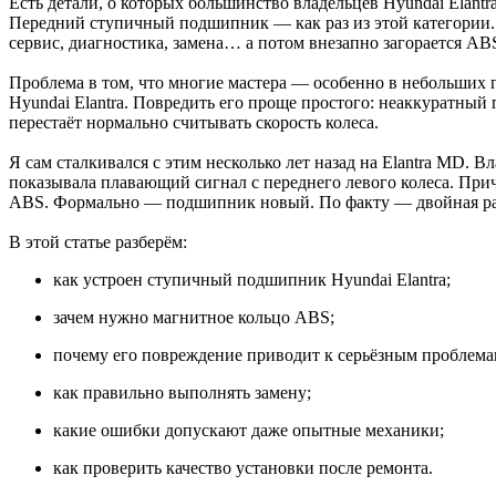
Есть детали, о которых большинство владельцев Hyundai Elantr
Передний ступичный подшипник — как раз из этой категории. П
сервис, диагностика, замена… а потом внезапно загорается ABS
Проблема в том, что многие мастера — особенно в небольших
Hyundai Elantra. Повредить его проще простого: неаккуратный
перестаёт нормально считывать скорость колеса.
Я сам сталкивался с этим несколько лет назад на Elantra MD. 
показывала плавающий сигнал с переднего левого колеса. При
ABS. Формально — подшипник новый. По факту — двойная ра
В этой статье разберём:
как устроен ступичный подшипник Hyundai Elantra;
зачем нужно магнитное кольцо ABS;
почему его повреждение приводит к серьёзным проблема
как правильно выполнять замену;
какие ошибки допускают даже опытные механики;
как проверить качество установки после ремонта.