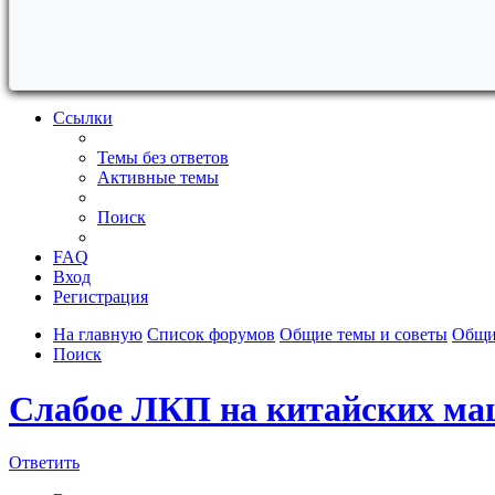
Ссылки
Темы без ответов
Активные темы
Поиск
FAQ
Вход
Регистрация
На главную
Список форумов
Общие темы и советы
Общи
Поиск
Слабое ЛКП на китайских ма
Ответить