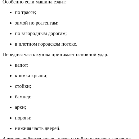
Особенно если машина ездит:
по трассе;
зимой по реагентам;
по загородным дорогам;
в плотном городском потоке.
Передняя часть кузова принимает основной удар:
капот;
кромка крыши;
стойки;
бампер;
арки;
пороги;
нижняя часть дверей.
А теперь добавьте дождь, песок и мойки высокого давления.