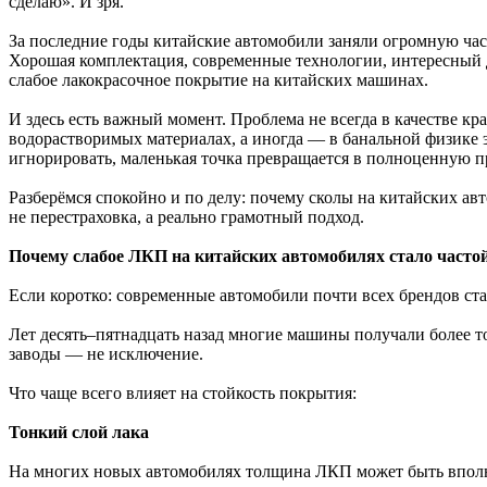
сделаю». И зря.
За последние годы китайские автомобили заняли огромную част
Хорошая комплектация, современные технологии, интересный ди
слабое лакокрасочное покрытие на китайских машинах.
И здесь есть важный момент. Проблема не всегда в качестве кр
водорастворимых материалах, а иногда — в банальной физике э
игнорировать, маленькая точка превращается в полноценную п
Разберёмся спокойно и по делу: почему сколы на китайских авт
не перестраховка, а реально грамотный подход.
Почему слабое ЛКП на китайских автомобилях стало частой
Если коротко: современные автомобили почти всех брендов ста
Лет десять–пятнадцать назад многие машины получали более то
заводы — не исключение.
Что чаще всего влияет на стойкость покрытия:
Тонкий слой лака
На многих новых автомобилях толщина ЛКП может быть вполне 