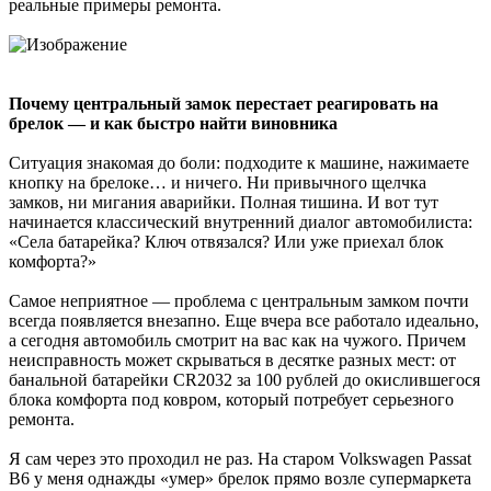
реальные примеры ремонта.
Почему центральный замок перестает реагировать на
брелок — и как быстро найти виновника
Ситуация знакомая до боли: подходите к машине, нажимаете
кнопку на брелоке… и ничего. Ни привычного щелчка
замков, ни мигания аварийки. Полная тишина. И вот тут
начинается классический внутренний диалог автомобилиста:
«Села батарейка? Ключ отвязался? Или уже приехал блок
комфорта?»
Самое неприятное — проблема с центральным замком почти
всегда появляется внезапно. Еще вчера все работало идеально,
а сегодня автомобиль смотрит на вас как на чужого. Причем
неисправность может скрываться в десятке разных мест: от
банальной батарейки CR2032 за 100 рублей до окислившегося
блока комфорта под ковром, который потребует серьезного
ремонта.
Я сам через это проходил не раз. На старом Volkswagen Passat
B6 у меня однажды «умер» брелок прямо возле супермаркета