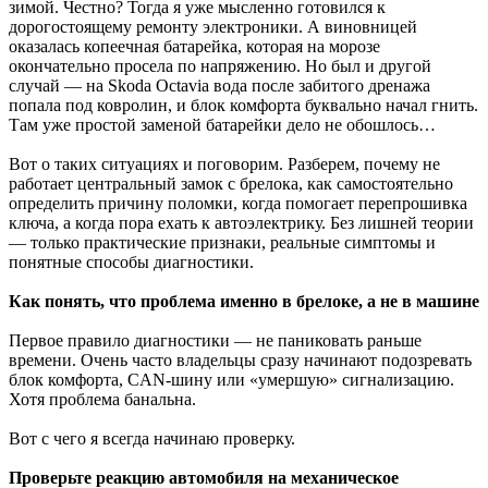
зимой. Честно? Тогда я уже мысленно готовился к
дорогостоящему ремонту электроники. А виновницей
оказалась копеечная батарейка, которая на морозе
окончательно просела по напряжению. Но был и другой
случай — на Skoda Octavia вода после забитого дренажа
попала под ковролин, и блок комфорта буквально начал гнить.
Там уже простой заменой батарейки дело не обошлось…
Вот о таких ситуациях и поговорим. Разберем, почему не
работает центральный замок с брелока, как самостоятельно
определить причину поломки, когда помогает перепрошивка
ключа, а когда пора ехать к автоэлектрику. Без лишней теории
— только практические признаки, реальные симптомы и
понятные способы диагностики.
Как понять, что проблема именно в брелоке, а не в машине
Первое правило диагностики — не паниковать раньше
времени. Очень часто владельцы сразу начинают подозревать
блок комфорта, CAN-шину или «умершую» сигнализацию.
Хотя проблема банальна.
Вот с чего я всегда начинаю проверку.
Проверьте реакцию автомобиля на механическое