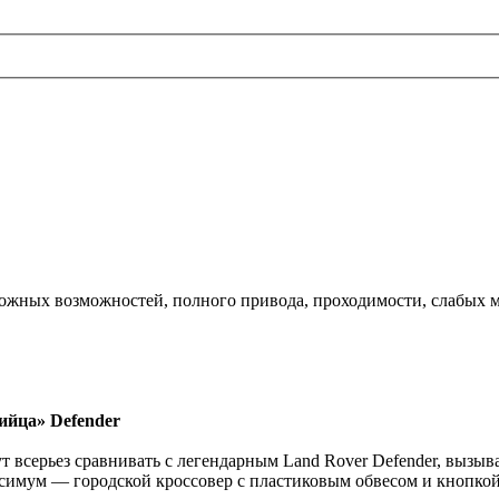
рожных возможностей, полного привода, проходимости, слабых ме
бийца» Defender
ут всерьез сравнивать с легендарным Land Rover Defender, вызы
симум — городской кроссовер с пластиковым обвесом и кнопко