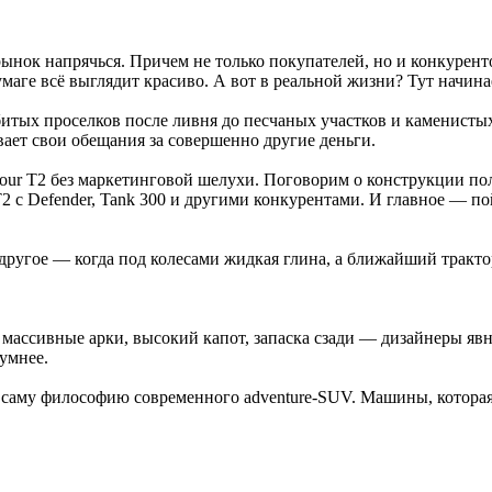
 рынок напрячься. Причем не только покупателей, но и конкурен
ге всё выглядит красиво. А вот в реальной жизни? Тут начинае
битых проселков после ливня до песчаных участков и каменисты
ывает свои обещания за совершенно другие деньги.
our T2 без маркетинговой шелухи. Поговорим о конструкции пол
 с Defender, Tank 300 и другими конкурентами. И главное — по
 другое — когда под колесами жидкая глина, а ближайший тракт
а, массивные арки, высокий капот, запаска сзади — дизайнеры я
умнее.
ти саму философию современного adventure-SUV. Машины, котора