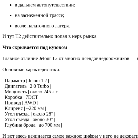
в дальнем автопутешествии;
на заснеженной трассе;
возле палаточного лагеря.
И тут T2 действительно попал в нерв рынка.
Что скрывается под кузовом
Главное отличие Jetour T2 от многих псевдовнедорожников —
Основные характеристики:
| Параметр | Jetour T2 |
| Двигатель | 2.0 Turbo |
| Мощность | около 245 л.с. |
| Коробка | 7DCT |
| Привод | AWD |
| Клиренс | ~220 мм |
| Угол въезда | около 28° |
| Угол съезда | около 30° |
| Глубина брода | до 700 мм |
И вот здесь начинается самое важное: цифры у него не декора