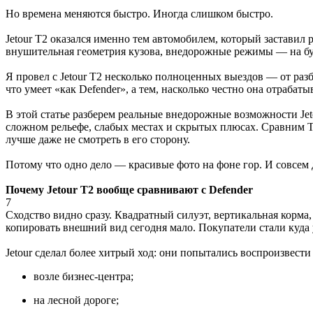
Но времена меняются быстро. Иногда слишком быстро.
Jetour T2 оказался именно тем автомобилем, который заставил
внушительная геометрия кузова, внедорожные режимы — на бума
Я провел с Jetour T2 несколько полноценных выездов — от раз
что умеет «как Defender», а тем, насколько честно она отрабат
В этой статье разберем реальные внедорожные возможности Jet
сложном рельефе, слабых местах и скрытых плюсах. Сравним T2
лучше даже не смотреть в его сторону.
Потому что одно дело — красивые фото на фоне гор. И совсем
Почему Jetour T2 вообще сравнивают с Defender
7
Сходство видно сразу. Квадратный силуэт, вертикальная корм
копировать внешний вид сегодня мало. Покупатели стали куда 
Jetour сделал более хитрый ход: они попытались воспроизвес
возле бизнес-центра;
на лесной дороге;