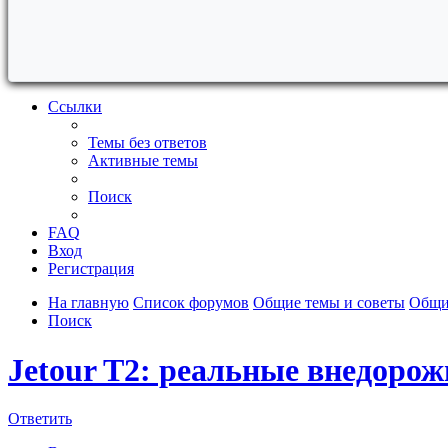
Ссылки
Темы без ответов
Активные темы
Поиск
FAQ
Вход
Регистрация
На главную
Список форумов
Общие темы и советы
Общи
Поиск
Jetour T2: реальные внедоро
Ответить