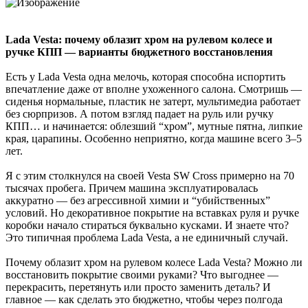
Lada Vesta: почему облазит хром на рулевом колесе и
ручке КПП — варианты бюджетного восстановления
Есть у Lada Vesta одна мелочь, которая способна испортить
впечатление даже от вполне ухоженного салона. Смотришь —
сиденья нормальные, пластик не затерт, мультимедиа работает
без сюрпризов. А потом взгляд падает на руль или ручку
КПП… и начинается: облезший “хром”, мутные пятна, липкие
края, царапины. Особенно неприятно, когда машине всего 3–5
лет.
Я с этим столкнулся на своей Vesta SW Cross примерно на 70
тысячах пробега. Причем машина эксплуатировалась
аккуратно — без агрессивной химии и “убийственных”
условий. Но декоративное покрытие на вставках руля и ручке
коробки начало стираться буквально кусками. И знаете что?
Это типичная проблема Lada Vesta, а не единичный случай.
Почему облазит хром на рулевом колесе Lada Vesta? Можно ли
восстановить покрытие своими руками? Что выгоднее —
перекрасить, перетянуть или просто заменить деталь? И
главное — как сделать это бюджетно, чтобы через полгода