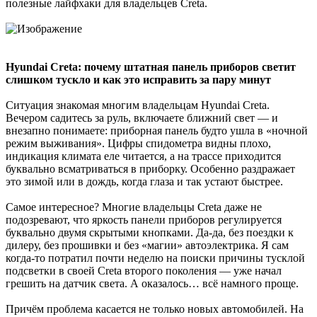
полезные лайфхаки для владельцев Creta.
Hyundai Creta: почему штатная панель приборов светит
слишком тускло и как это исправить за пару минут
Ситуация знакомая многим владельцам Hyundai Creta.
Вечером садитесь за руль, включаете ближний свет — и
внезапно понимаете: приборная панель будто ушла в «ночной
режим выживания». Цифры спидометра видны плохо,
индикация климата еле читается, а на трассе приходится
буквально всматриваться в приборку. Особенно раздражает
это зимой или в дождь, когда глаза и так устают быстрее.
Самое интересное? Многие владельцы Creta даже не
подозревают, что яркость панели приборов регулируется
буквально двумя скрытыми кнопками. Да-да, без поездки к
дилеру, без прошивки и без «магии» автоэлектрика. Я сам
когда-то потратил почти неделю на поиски причины тусклой
подсветки в своей Creta второго поколения — уже начал
грешить на датчик света. А оказалось… всё намного проще.
Причём проблема касается не только новых автомобилей. На