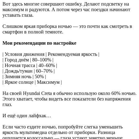
Вот здесь многие совершают ошибку. Делают подсветку на
максимум и радуются. А потом через час поездки начинают
уставать глаза.
Слишком яркая приборка ночью — это почти как смотреть в
смартфон в полной темноте.
Мои рекомендации по настройке
| Условия движения | Рекомендуемая яркость |
| Город днём | 80–100% |
| Ночная трасса | 40–60% |
| Дождь/туман | 60–70% |
| Зимняя ночь | 50% |
| Яркое солнце | Максимум |
На своей Hyundai Creta я обычно использую около 60% ночью.
Этого хватает, чтобы видеть все показатели без напряжения
глаз.
И ещё один лайфхак…
Если часто ездите ночью, попробуйте слегка уменьшить
яркость мультимедиа отдельно от приборки. Разница
ощущается колоссально — глаза устают заметно меньше.