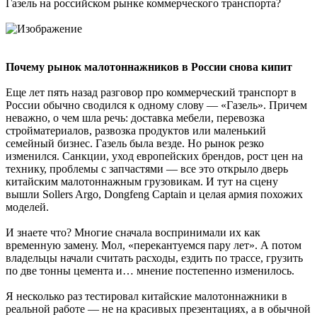
Газель на российском рынке коммерческого транспорта?
Почему рынок малотоннажников в России снова кипит
Еще лет пять назад разговор про коммерческий транспорт в
России обычно сводился к одному слову — «Газель». Причем
неважно, о чем шла речь: доставка мебели, перевозка
стройматериалов, развозка продуктов или маленький
семейный бизнес. Газель была везде. Но рынок резко
изменился. Санкции, уход европейских брендов, рост цен на
технику, проблемы с запчастями — все это открыло дверь
китайским малотоннажным грузовикам. И тут на сцену
вышли Sollers Argo, Dongfeng Captain и целая армия похожих
моделей.
И знаете что? Многие сначала воспринимали их как
временную замену. Мол, «перекантуемся пару лет». А потом
владельцы начали считать расходы, ездить по трассе, грузить
по две тонны цемента и… мнение постепенно изменилось.
Я несколько раз тестировал китайские малотоннажники в
реальной работе — не на красивых презентациях, а в обычной