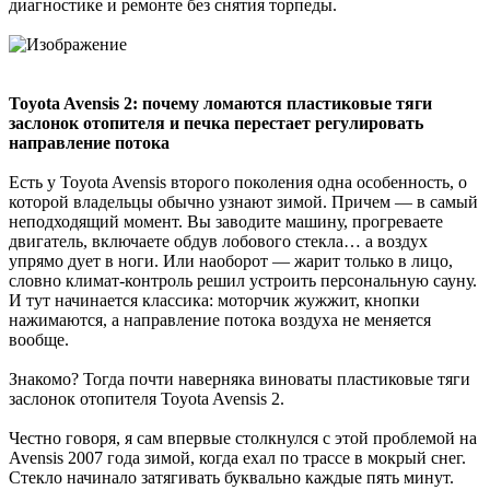
диагностике и ремонте без снятия торпеды.
Toyota Avensis 2: почему ломаются пластиковые тяги
заслонок отопителя и печка перестает регулировать
направление потока
Есть у Toyota Avensis второго поколения одна особенность, о
которой владельцы обычно узнают зимой. Причем — в самый
неподходящий момент. Вы заводите машину, прогреваете
двигатель, включаете обдув лобового стекла… а воздух
упрямо дует в ноги. Или наоборот — жарит только в лицо,
словно климат-контроль решил устроить персональную сауну.
И тут начинается классика: моторчик жужжит, кнопки
нажимаются, а направление потока воздуха не меняется
вообще.
Знакомо? Тогда почти наверняка виноваты пластиковые тяги
заслонок отопителя Toyota Avensis 2.
Честно говоря, я сам впервые столкнулся с этой проблемой на
Avensis 2007 года зимой, когда ехал по трассе в мокрый снег.
Стекло начинало затягивать буквально каждые пять минут.