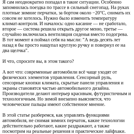
Я сам неоднократно попадал в такие ситуации. Особенно
запомнилась поездка по трассе в сильный снегопад. На руках
плотные зимние перчатки, за бортом около −20°C, снимать их
совсем не хотелось. Нужно было изменить температуру
климат-контроля. И началось: одно касание — не сработало,
второе — система решила открыть другое меню, третье —
случайно включилась вентиляция сиденья вместо подогрева.
В тот момент я поймал себя на мысли: "А ведь десять лет
назад я бы просто нащупал круглую ручку и повернул ее на
два щелчка".
И что, спросите вы, в этом такого?
А вот что: современные автомобили всё чаще уходят от
физических элементов управления. Сенсорный руль,
сенсорные кнопки климата, скрытые панели управления и
экраны становятся частью автомобильного дизайна.
Производители делают интерьер красивым, футуристичным и
технологичным. Но зимой внезапно выясняется, что
человеческие пальцы имеют собственное мнение.
В этой статье разберемся, как управлять функциями
автомобиля, не снимая зимних перчаток, какие технологии
действительно работают, какие раздражают, а также
посмотрим на реальные решения и практические лайфхаки.