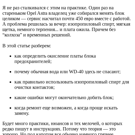
Я не раз сталкивался с этим на практике. Один раз на
стареньком Opel Astra владелец уже собирался менять блок
целиком — сервис насчитал почти 450 евро вместе с работой.
А проблема решилась за вечер: изопропиловый спирт, мягкая
щетка, немного терпения... и плата ожила. Причем без
“колхоза” и временных решений.
В этой статье разберем:
как определить окисление платы блока
предохранителей;
почему обычная вода или WD-40 здесь не спасают;
как правильно использовать изопропиловый спирт для
очистки контактов;
какие ошибки могут окончательно добить блок;
когда ремонт еще возможен, а когда проще искать
замену.
Будет много практики, нюансов и тех мелочей, о которых
редко пишут в инструкциях. Потому что теория — это
хорошо. Но под капотом все обычно намного грязнее...